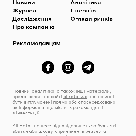
Новини
Аналітика
Журнал
Інтерв’ю
Дослідження
Огляди ринків
Про компанію
Рекламодавцям
Фейсбук
Instagram
Telegram
Новини, аналітика, а також інші матеріали,
представлені на сайті
allretail.ua
, не повинні
бути витлумачені прямо або опосередковано,
як інформація, що містить рекомендації
з інвестицій.
All Retail не несе відповідальність за
будь-які
збитки або шкоду, спричинені в результаті