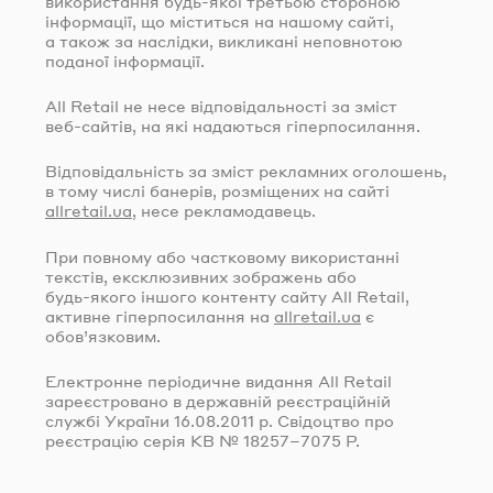
використання
будь-якої
третьою стороною
інформації, що міститься на нашому сайті,
а також за наслідки, викликані неповнотою
поданої інформації.
All Retail не несе відповідальності за зміст
веб-сайтів
, на які надаються гіперпосилання.
Відповідальність за зміст рекламних оголошень,
в тому числі банерів, розміщених на сайті
allretail.ua
, несе рекламодавець.
При повному або частковому використанні
текстів, ексклюзивних зображень або
будь-якого
іншого контенту сайту All Retail,
активне гіперпосилання на
allretail.ua
є
обов’язковим.
Електронне періодичне видання All Retail
зареєстровано в державній реєстраційній
службі України
16.08.2011
р. Свідоцтво про
реєстрацію серія КВ № 18257–7075 Р.