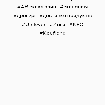
AR ексклюзив
експансія
дрогері
доставка продуктів
Unilever
Zara
KFC
Kaufland