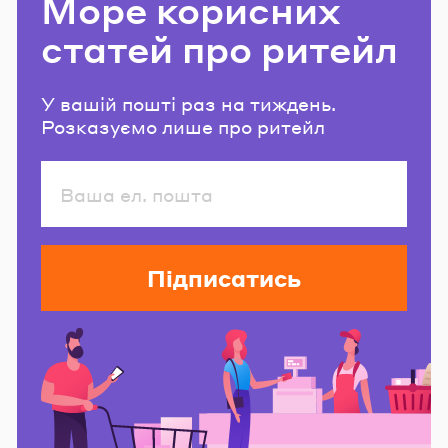
Море корисних
статей про ритейл
У вашій пошті раз на тиждень.
Розказуємо лише про ритейл
Підписатись