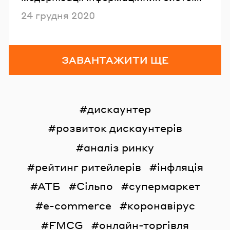
Опубліковано
24 грудня 2020
ЗАВАНТАЖИТИ ЩЕ
дискаунтер
розвиток дискаунтерів
аналіз ринку
рейтинг ритейлерів
інфляція
АТБ
Сільпо
супермаркет
e-commerce
коронавірус
FMCG
онлайн-торгівля