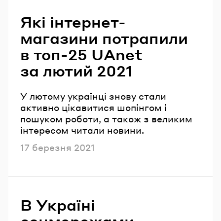
Читайте також
Які інтернет-
магазини потрапили
в топ-25 UAnet
за лютий 2021
У лютому українці знову стали
активно цікавитися шопінгом і
пошуком роботи, а також з великим
інтересом читали новини.
Опубліковано
17 березня 2021
В Україні
соцмережами