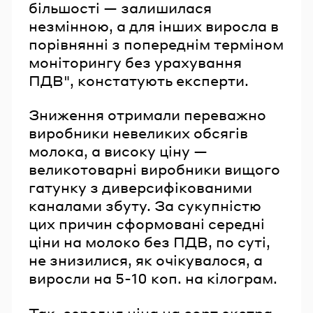
більшості — залишилася
незмінною, а для інших виросла в
порівнянні з попереднім терміном
моніторингу без урахування
ПДВ", констатують експерти.
Зниження отримали переважно
виробники невеликих обсягів
молока, а високу ціну —
великотоварні виробники вищого
гатунку з диверсифікованими
каналами збуту. За сукупністю
цих причин сформовані середні
ціни на молоко без ПДВ, по суті,
не знизилися, як очікувалося, а
виросли на 5-10 коп. на кілограм.
Так, середня ціна на сорт екстра