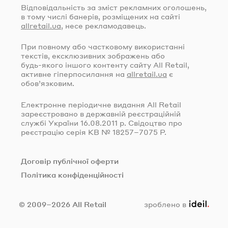
Відповідальність за зміст рекламних оголошень,
в тому числі банерів, розміщених на сайті
allretail.ua
, несе рекламодавець.
При повному або частковому використанні
текстів, ексклюзивних зображень або
будь-якого
іншого контенту сайту All Retail,
активне гіперпосилання на
allretail.ua
є
обов’язковим.
Електронне періодичне видання All Retail
зареєстровано в державній реєстраційній
службі України
16.08.2011
р. Свідоцтво про
реєстрацію серія КВ № 18257–7075 Р.
Договір публічної оферти
Політика конфіденційності
ideil.
© 2009–2026 All Retail
зроблено в