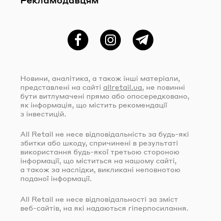
Фейсбук
Instagram
Telegram
Новини, аналітика, а також інші матеріали,
представлені на сайті
allretail.ua
, не повинні
бути витлумачені прямо або опосередковано,
як інформація, що містить рекомендації
з інвестицій.
All Retail не несе відповідальність за
будь-які
збитки або шкоду, спричинені в результаті
використання
будь-якої
третьою стороною
інформації, що міститься на нашому сайті,
а також за наслідки, викликані неповнотою
поданої інформації.
All Retail не несе відповідальності за зміст
веб-сайтів
, на які надаються гіперпосилання.