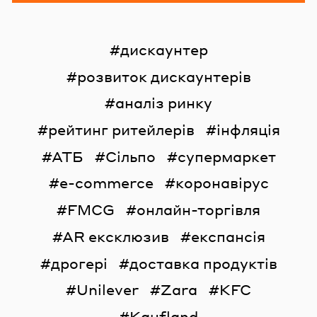
дискаунтер
розвиток дискаунтерів
аналіз ринку
рейтинг ритейлерів
інфляція
АТБ
Сільпо
супермаркет
e-commerce
коронавірус
FMCG
онлайн-торгівля
AR ексклюзив
експансія
дрогері
доставка продуктів
Unilever
Zara
KFC
Kaufland