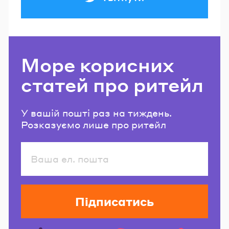
Море корисних
статей про ритейл
У вашій пошті раз на тиждень.
Розказуємо лише про ритейл
Підписатись