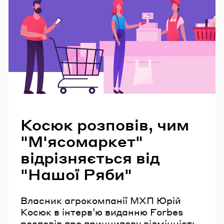
Читайте також
Косюк розповів, чим
"М'ясомаркет"
відрізняється від
"Нашої Ряби"
Власник агрокомпанії МХП Юрій
Косюк в інтерв’ю виданню Forbes
розповів про принципову відмінність