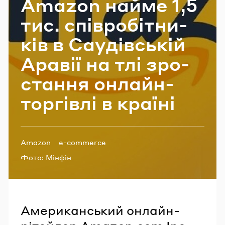
Amazon найме 1,5
Email
тис. спів­ро­бі­тни­
ків в Са­у­дів­ській
Пароль
Ара­вії на тлі зро­
ста­н­ня онлайн-​
Забули пароль?
торгівлі в кра­ї­ні
УВІЙТИ
Теги:
Amazon
e-commerce
Фото:
Мінфін
Американський онлайн-