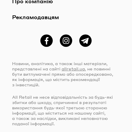
Про компанію
Рекламодавцям
Фейсбук
Instagram
Telegram
Новини, аналітика, а також інші матеріали,
представлені на сайті
allretail.ua
, не повинні
бути витлумачені прямо або опосередковано,
як інформація, що містить рекомендації
з інвестицій.
All Retail не несе відповідальність за
будь-які
збитки або шкоду, спричинені в результаті
використання
будь-якої
третьою стороною
інформації, що міститься на нашому сайті,
а також за наслідки, викликані неповнотою
поданої інформації.