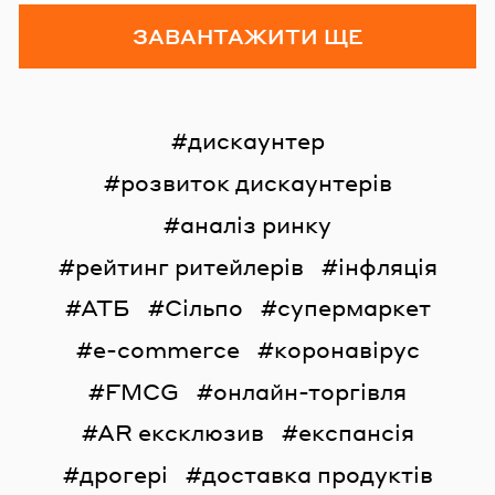
ЗАВАНТАЖИТИ ЩЕ
дискаунтер
розвиток дискаунтерів
аналіз ринку
рейтинг ритейлерів
інфляція
АТБ
Сільпо
супермаркет
e-commerce
коронавірус
FMCG
онлайн-торгівля
AR ексклюзив
експансія
дрогері
доставка продуктів