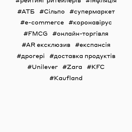
рейтинг ритейлерів
інфляція
АТБ
Сільпо
супермаркет
e-commerce
коронавірус
FMCG
онлайн-торгівля
AR ексклюзив
експансія
дрогері
доставка продуктів
Unilever
Zara
KFC
Kaufland