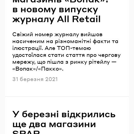
в новому випуску
журналу All Retail
Свіжий номер журналу вийшов
насиченим на різноманітні факти та
ілюстрації. Але ТОП-темою
удостоїлася стати стаття про чергову
мережу, що пішла з ринку рітейлу —
«Вопак»/«Пакко».
Опубліковано
31 березня 2021
У березні відкрились
ще два магазини
SPAR