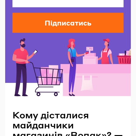
Підписатись
Читайте також
Кому дісталися
майданчики
магазинів «Вопак»? —