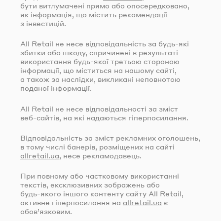
бути витлумачені прямо або опосередковано,
як інформація, що містить рекомендації
з інвестицій.
All Retail не несе відповідальність за
будь-які
збитки або шкоду, спричинені в результаті
використання
будь-якої
третьою стороною
інформації, що міститься на нашому сайті,
а також за наслідки, викликані неповнотою
поданої інформації.
All Retail не несе відповідальності за зміст
веб-сайтів
, на які надаються гіперпосилання.
Відповідальність за зміст рекламних оголошень,
в тому числі банерів, розміщених на сайті
allretail.ua
, несе рекламодавець.
При повному або частковому використанні
текстів, ексклюзивних зображень або
будь-якого
іншого контенту сайту All Retail,
активне гіперпосилання на
allretail.ua
є
обов’язковим.