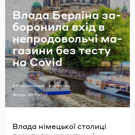
Email
Влада Бер­лі­на за­
бо­ро­ни­ла вхід в
Пароль
не­про­до­воль­чі ма­
га­зи­ни без тесту
Забули пароль?
на Covid
УВІЙТИ
Теги:
AR ексклюзив
карантин
Фото:
All Retail
Влада німецької столиці