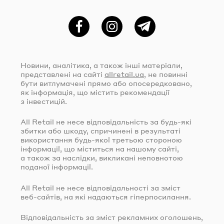
Фейсбук
Instagram
Telegram
Новини, аналітика, а також інші матеріали,
представлені на сайті
allretail.ua
, не повинні
бути витлумачені прямо або опосередковано,
як інформація, що містить рекомендації
з інвестицій.
All Retail не несе відповідальність за
будь-які
збитки або шкоду, спричинені в результаті
використання
будь-якої
третьою стороною
інформації, що міститься на нашому сайті,
а також за наслідки, викликані неповнотою
поданої інформації.
All Retail не несе відповідальності за зміст
веб-сайтів
, на які надаються гіперпосилання.
Відповідальність за зміст рекламних оголошень,