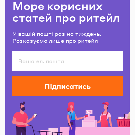
Море корисних
статей про ритейл
У вашій пошті раз на тиждень.
Розказуємо лише про ритейл
Підписатись