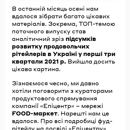
В останній місяць осені нам
вдалося зібрати багато цікавих
матеріалів. Зокрема, ТОП-темою
поточного випуску став
аналітичний зріз
підсумків
розвитку продовольчих
рітейлерів в Україні у перші три
квартали 2021 р.
Вийшла досить
цікава картина.
Зізнаємося чесно, ми давно
хотіли поговорити з кураторами
продуктового спрямування
компанії «Епіцентр» – мережі
FOOD-маркет
. Нарешті нам це
вдалося. Про всі подробиці фуд-
рітейлу на досвіді «Епіцентру»