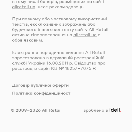
в тому числі банерів, розміщених на сайті
allretail.ua
, несе рекламодавець.
При повному або частковому використанні
текстів, ексклюзивних зображень або
будь-якого
іншого контенту сайту All Retail,
активне гіперпосилання на
allretail.ua
є
обов’язковим.
Електронне періодичне видання All Retail
зареєстровано в державній реєстраційній
службі України
16.08.2011
р. Свідоцтво про
реєстрацію серія КВ № 18257–7075 Р.
Договір публічної оферти
Політика конфіденційності
ideil.
© 2009–2026 All Retail
зроблено в