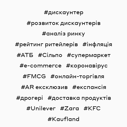
дискаунтер
розвиток дискаунтерів
аналіз ринку
рейтинг ритейлерів
інфляція
АТБ
Сільпо
супермаркет
e-commerce
коронавірус
FMCG
онлайн-торгівля
AR ексклюзив
експансія
дрогері
доставка продуктів
Unilever
Zara
KFC
Kaufland