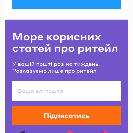
Море корисних
статей про ритейл
У вашій пошті раз на тиждень.
Розказуємо лише про ритейл
Підписатись