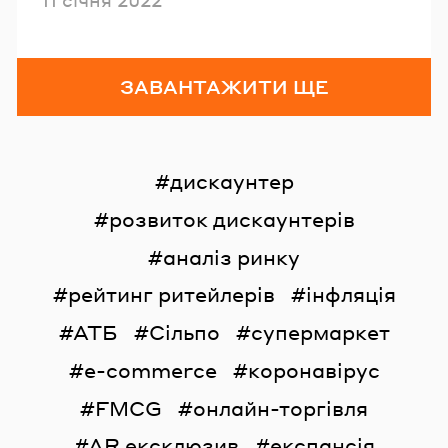
ЗАВАНТАЖИТИ ЩЕ
дискаунтер
розвиток дискаунтерів
аналіз ринку
рейтинг ритейлерів
інфляція
АТБ
Сільпо
супермаркет
e-commerce
коронавірус
FMCG
онлайн-торгівля
AR ексклюзив
експансія