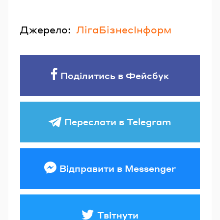
Джерело:
ЛігаБізнесІнформ
Поділитись в Фейсбук
Переслати в Telegram
Відправити в Messenger
Твітнути