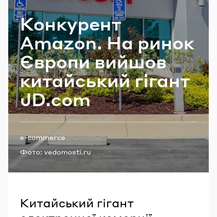
Email
Кон­ку­рент
Amazon. На ринок
Пароль
Єв­ро­пи ви­йшов
ки­тай­ський гі­гант
Забули пароль?
JD.com
УВІЙТИ
Теги:
e-commerce
Фото:
vedomosti.ru
Китайський гігант