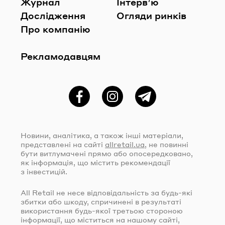
Журнал
Інтерв’ю
Дослідження
Огляди ринків
Про компанію
Рекламодавцям
Фейсбук
Instagram
Telegram
Новини, аналітика, а також інші матеріали,
представлені на сайті
allretail.ua
, не повинні
бути витлумачені прямо або опосередковано,
як інформація, що містить рекомендації
з інвестицій.
All Retail не несе відповідальність за
будь-які
збитки або шкоду, спричинені в результаті
використання
будь-якої
третьою стороною
інформації, що міститься на нашому сайті,