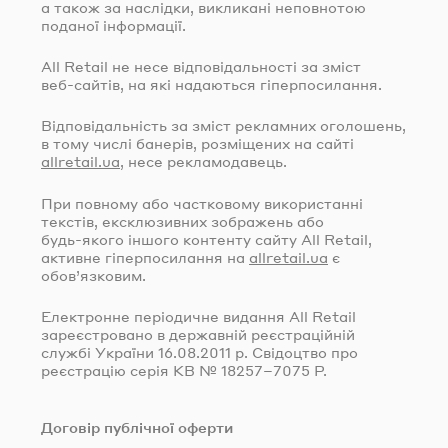
а також за наслідки, викликані неповнотою
поданої інформації.
All Retail не несе відповідальності за зміст
веб-сайтів
, на які надаються гіперпосилання.
Відповідальність за зміст рекламних оголошень,
в тому числі банерів, розміщених на сайті
allretail.ua
, несе рекламодавець.
При повному або частковому використанні
текстів, ексклюзивних зображень або
будь-якого
іншого контенту сайту All Retail,
активне гіперпосилання на
allretail.ua
є
обов’язковим.
Електронне періодичне видання All Retail
зареєстровано в державній реєстраційній
службі України
16.08.2011
р. Свідоцтво про
реєстрацію серія КВ № 18257–7075 Р.
Договір публічної оферти