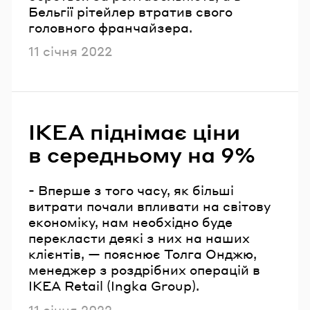
Бельгії рітейлер втратив свого
головного франчайзера.
Опубліковано
11 січня 2022
IKEA піднімає ціни
в середньому на 9%
- Вперше з того часу, як більші
витрати почали впливати на світову
економіку, нам необхідно буде
перекласти деякі з них на наших
клієнтів, — пояснює Толга Онджю,
менеджер з роздрібних операцій в
IKEA Retail (Ingka Group).
Опубліковано
11 січня 2022