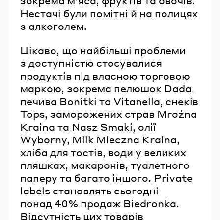
зокрема м’яса, фруктів та овочів.
Нестачі були помітні й на полицях
з алкоголем.
Цікаво, що найбільші проблеми
з доступністю стосувалися
продуктів під власною торговою
маркою, зокрема пелюшок Dada,
печива Bonitki та Vitanella, снеків
Tops, заморожених страв Mroźna
Kraina та Nasz Smaki, олії
Wyborny, Milk Mleczna Kraina,
хліба для тостів, води у великих
пляшках, макаронів, туалетного
паперу та багато іншого. Private
labels становлять сьогодні
понад 40% продаж Biedronka.
Відсутність цих товарів