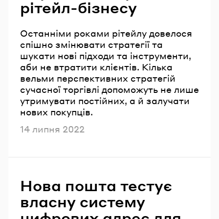
рітейл-бізнесу
Останніми роками рітейлу довелося
спішно змінювати стратегії та
шукати нові підходи та інструменти,
аби не втратити клієнтів. Кілька
вельми перспективних стратегій
сучасної торгівлі допоможуть не лише
утримувати постійних, а й залучати
нових покупців.
Опубліковано
14 липня 2022
Нова пошта тестує
власну систему
цифрових адрес для