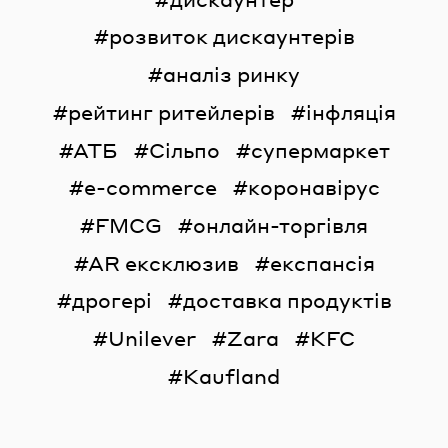
розвиток дискаунтерів
аналіз ринку
рейтинг ритейлерів
інфляція
АТБ
Сільпо
супермаркет
e-commerce
коронавірус
FMCG
онлайн-торгівля
AR ексклюзив
експансія
дрогері
доставка продуктів
Unilever
Zara
KFC
Kaufland