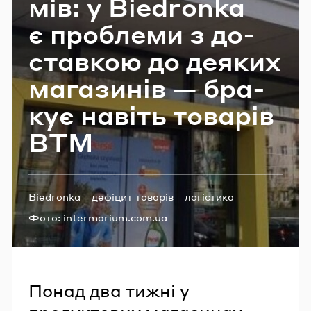
мів: у Biedronka
Email
є про­бле­ми з до­
став­кою до де­яких
Пароль
ма­га­зи­нів — бра­
кує на­віть то­ва­рів
Забули пароль?
ВТМ
УВІЙТИ
Теги:
Biedronka
дефіцит товарів
логістика
Фото:
intermarium.com.ua
Понад два тижні у