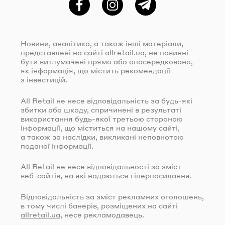
Фейсбук
Instagram
Telegram
Новини, аналітика, а також інші матеріали,
представлені на сайті
allretail.ua
, не повинні
бути витлумачені прямо або опосередковано,
як інформація, що містить рекомендації
з інвестицій.
All Retail не несе відповідальність за
будь-які
збитки або шкоду, спричинені в результаті
використання
будь-якої
третьою стороною
інформації, що міститься на нашому сайті,
а також за наслідки, викликані неповнотою
поданої інформації.
All Retail не несе відповідальності за зміст
веб-сайтів
, на які надаються гіперпосилання.
Відповідальність за зміст рекламних оголошень,
в тому числі банерів, розміщених на сайті
allretail.ua
, несе рекламодавець.