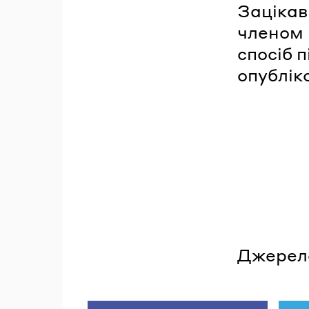
Зацікав
членом к
спосіб п
опублік
Джерел