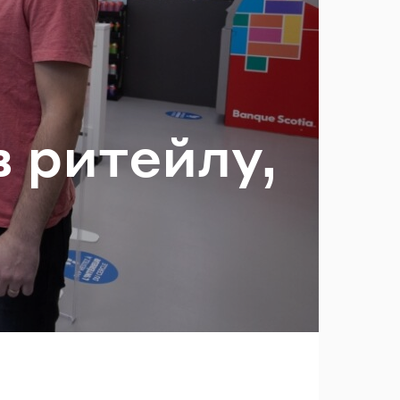
ль?
в ри­тей­лу,