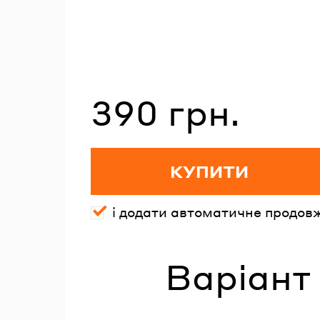
390 грн.
Вартість зі знижкою
КУПИТИ
і додати автоматичне продов
Варіант 