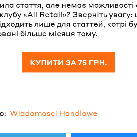
ила стаття, але немає можливості 
лубу «All Retail»? Зверніть увагу:
ідходить лише для статтей, котрі б
овані більше місяця тому.
КУПИТИ ЗА 75 ГРН.
о:
Wiadomosci Handlowe