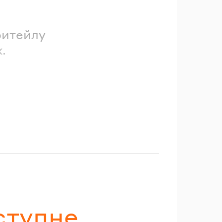
ритейлу
.
ступне