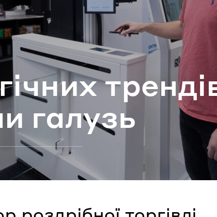
ароль
Забули паро
­гі­чних трен­ді
УВІЙТИ
ли га­лузь
р роздрібної торгівлі