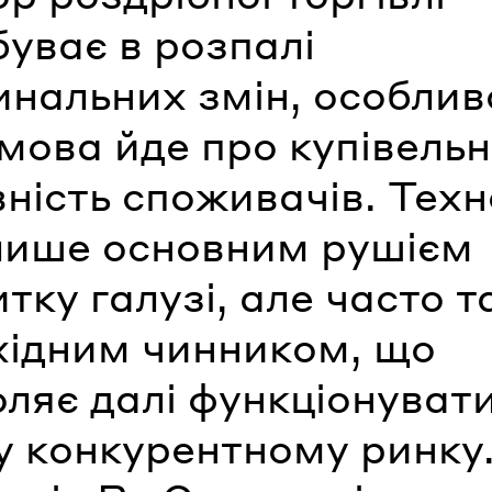
уває в розпалі
инальних змін, особлив
мова йде про купівельн
ність споживачів. Техн
 лише основним рушієм
тку галузі, але часто 
хідним чинником, що
ляє далі функціонуват
у конкурентному ринку