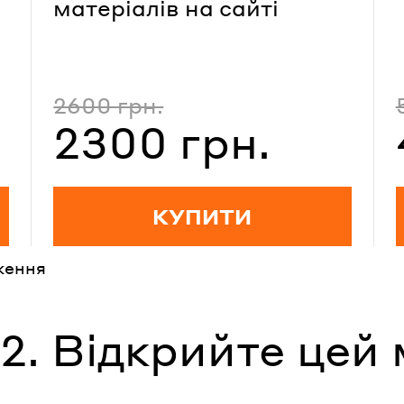
матеріалів на сайті
2600 грн.
Повна вартість
2300 грн.
Вартість зі знижкою
КУПИТИ
ження
2. Відкрийте цей