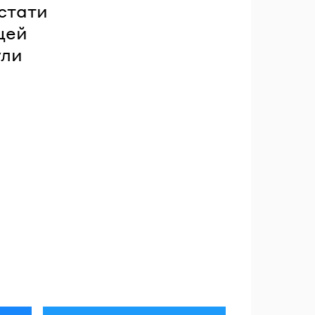
стати
 цей
ули