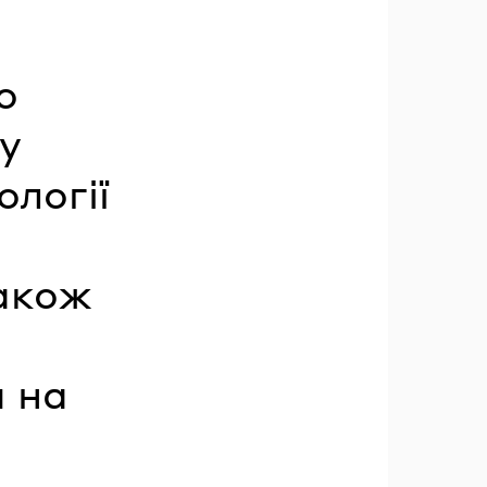
о
у
ології
також
и на
.