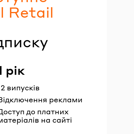
 Retail
дписку
1 рік
12 випусків
Відключення реклами
Доступ до платних
матеріалів на сайті