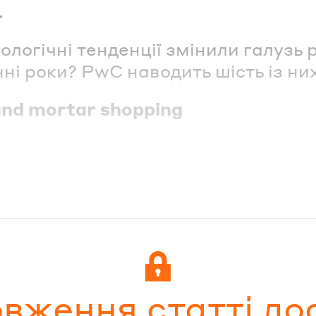
.
нологічні тенденції змінили галузь 
нні роки? PwC наводить шість із них
and mortar shopping
вження статті до