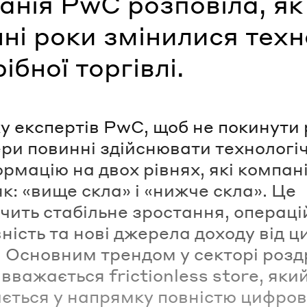
нія PwC розповіла, як
ні роки змінилися техн
ібної торгівлі.
у експертів PwC, щоб не покинути 
ри повинні здійснювати технологі
рмацію на двох рівнях, які компан
як: «вище скла» і «нижче скла». Це
чить стабільне зростання, операці
ність та нові джерела доходу від 
. Основним трендом у секторі розд
 вважається frictionless store, яки
ється у напрямку повністю цифро