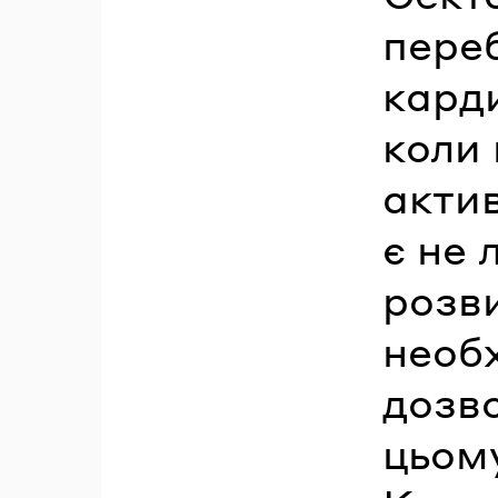
переб
кард
коли 
актив
є не
розви
необ
дозво
цьом