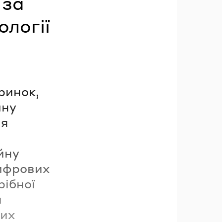
 за
ології
ринок,
чну
ія
йну
цифрових
рібної
й
вих