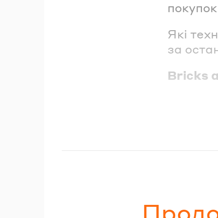
покупок
Які тех
за оста
Bricks 
Продо