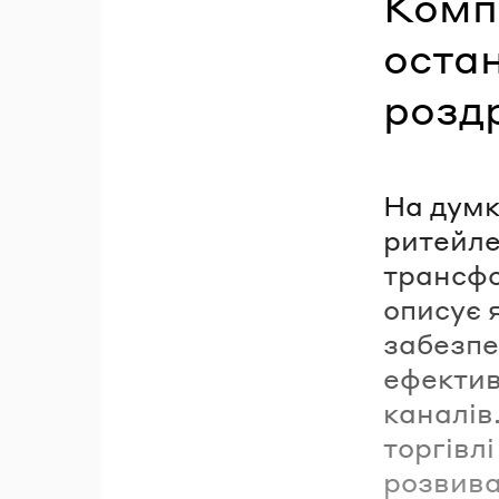
Компа
остан
роздр
На думк
ритейле
трансфо
описує 
забезпе
ефектив
каналів
торгівлі
розвива