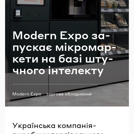
Email
Modern Expo за­
Пароль
пу­скає мі­кро­мар­
Забули пароль?
ке­ти на базі шту­
чно­го ін­те­ле­кту
УВІЙТИ
Теги:
Modern Expo
торгове обладнання
штучний інтелект
Українська компанія-