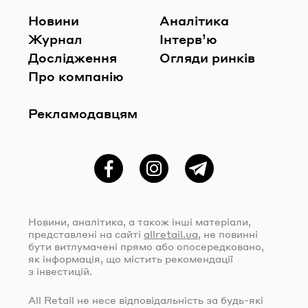
Новини
Аналітика
Журнал
Інтерв’ю
Дослідження
Огляди ринків
Про компанію
Рекламодавцям
Фейсбук
Instagram
Telegram
Новини, аналітика, а також інші матеріали,
представлені на сайті
allretail.ua
, не повинні
бути витлумачені прямо або опосередковано,
як інформація, що містить рекомендації
з інвестицій.
All Retail не несе відповідальність за
будь-які