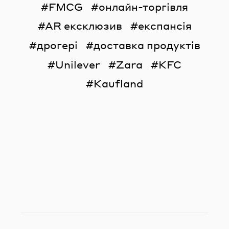
FMCG
онлайн-торгівля
AR ексклюзив
експансія
дрогері
доставка продуктів
Unilever
Zara
KFC
Kaufland