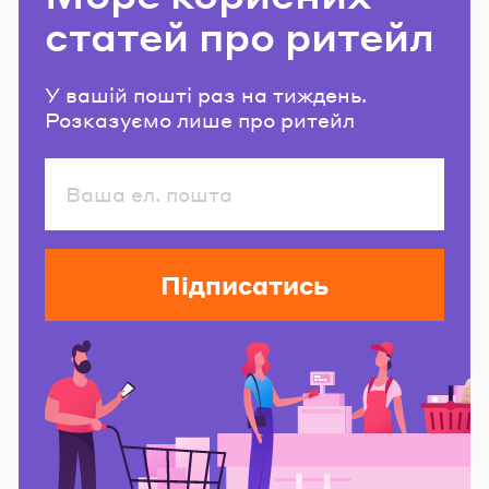
статей про ритейл
У вашій пошті раз на тиждень.
Розказуємо лише про ритейл
Підписатись