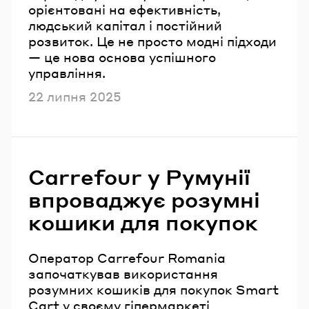
орієнтовані на ефективність,
людський капітал і постійний
розвиток. Це не просто модні підходи
— це нова основа успішного
управління.
Опубліковано
22 липня 2025
Carrefour у Румунії
впроваджує розумні
кошики для покупок
Оператор Carrefour Romania
започаткував використання
розумних кошиків для покупок Smart
Cart у своєму гіпермаркеті