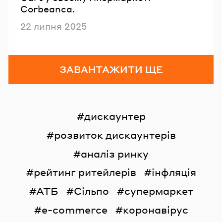
Corbeanca.
Опубліковано
22 липня 2025
ЗАВАНТАЖИТИ ЩЕ
дискаунтер
розвиток дискаунтерів
аналіз ринку
рейтинг ритейлерів
інфляція
АТБ
Сільпо
супермаркет
e-commerce
коронавірус