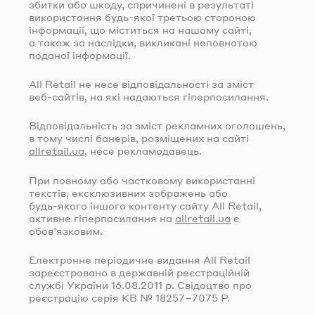
збитки або шкоду, спричинені в результаті
використання
будь-якої
третьою стороною
інформації, що міститься на нашому сайті,
а також за наслідки, викликані неповнотою
поданої інформації.
All Retail не несе відповідальності за зміст
веб-сайтів
, на які надаються гіперпосилання.
Відповідальність за зміст рекламних оголошень,
в тому числі банерів, розміщених на сайті
allretail.ua
, несе рекламодавець.
При повному або частковому використанні
текстів, ексклюзивних зображень або
будь-якого
іншого контенту сайту All Retail,
активне гіперпосилання на
allretail.ua
є
обов’язковим.
Електронне періодичне видання All Retail
зареєстровано в державній реєстраційній
службі України
16.08.2011
р. Свідоцтво про
реєстрацію серія КВ № 18257–7075 Р.