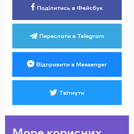
Поділитись в Фейсбук
Переслати в Telegram
Відправити в Messenger
Твітнути
Море корисних