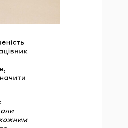
ченість
ацівник
в,
значити
:
мали
я кожним