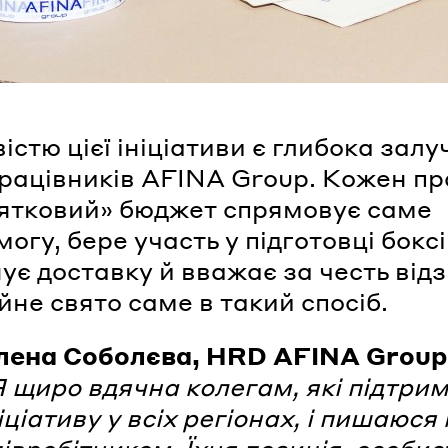
стю цієї ініціативи є глибока залу
рацівників AFINA Group. Кожен пр
вятковий» бюджет спрямовує саме
огу, бере участь у підготовці боксі
ує доставку й вважає за честь від
йне свято саме в такий спосіб.
лена Соболєва, HRD AFINA Group
 щиро вдячна колегам, які підтри
іціативу у всіх регіонах, і пишаюс