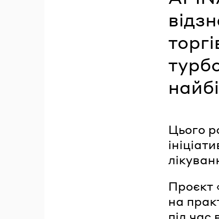
відзн
торгі
турбо
найб
Цього р
ініціати
лікуван
Проєкт 
на прак
під час