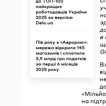
сп
до ТОП-100
найкращих
уч
роботодавців України
н
2025 за версією
зр
Delo.ua
д
в 
Пів року з «Авророю»:
щ
мережа відкрила 145
G
магазинів і сплатила
3,9 млрд грн податків
В
за перші 6 місяців
2025 року
ві
н
до
«Мільйо
на підт