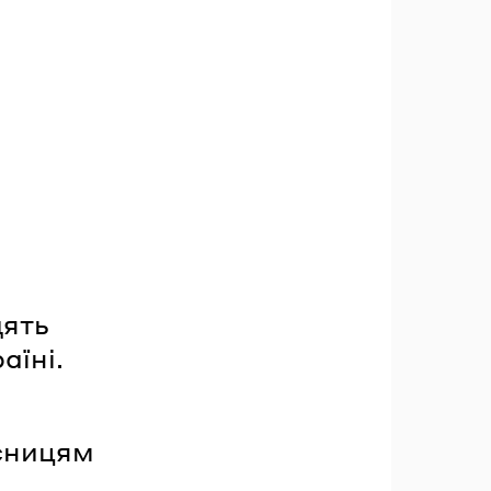
дять
аїні.
исницям