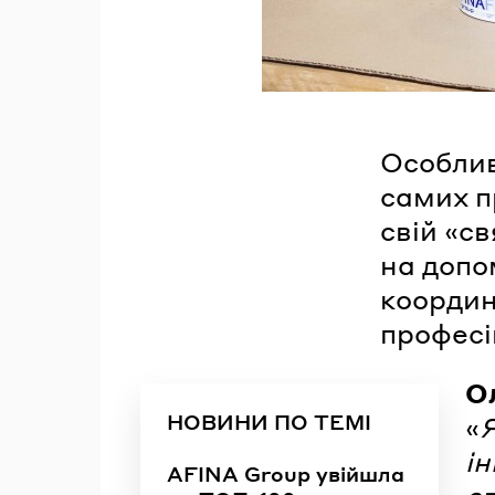
Особливі
самих п
свій «с
на допом
координ
професі
О
НОВИНИ ПО ТЕМІ
«
Я
ін
AFINA Group увійшла