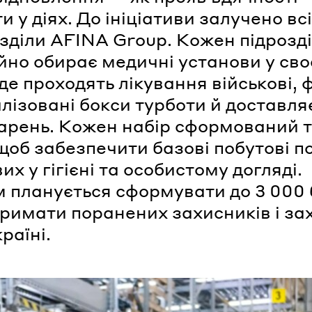
и у діях. До ініціативи залучено всі 
озділи AFINA Group. Кожен підрозд
йно обирає медичні установи у св
 де проходять лікування військові,
лізовані бокси турботи й доставля
ікарень. Кожен набір сформований 
щоб забезпечити базові побутові п
их у гігієні та особистому догляді.
 планується сформувати до 3 000 
тримати поранених захисників і за
країні.