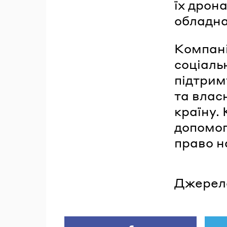
їх дрон
обладн
Компані
соціаль
підтрим
та влас
країну.
допомог
право н
Джерел