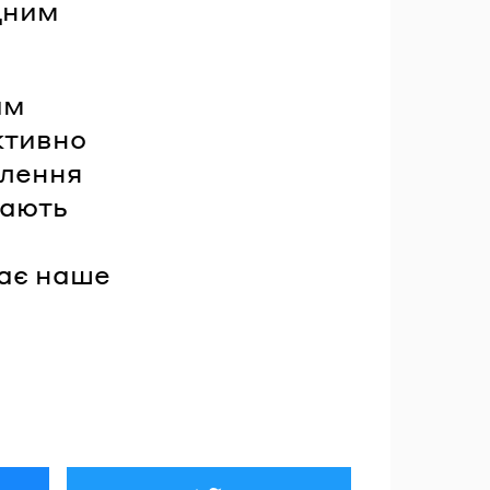
дним
ам
ктивно
елення
щають
щає наше