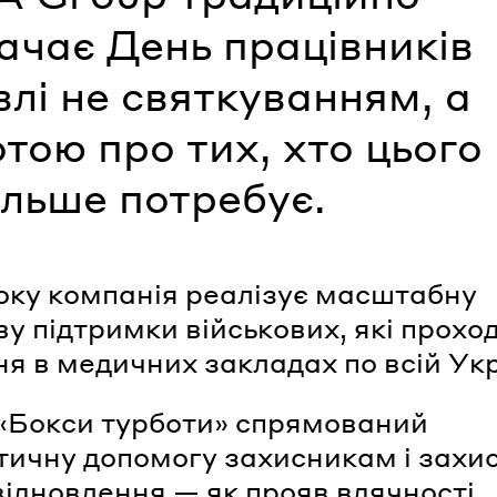
ачає День працівників
влі не святкуванням, а
тою про тих, хто цього
ільше потребує.
оку компанія реалізує масштабну
ву підтримки військових, які прохо
ня в медичних закладах по всій Укр
«Бокси турботи» спрямований
тичну допомогу захисникам і зах
 відновлення — як прояв вдячності