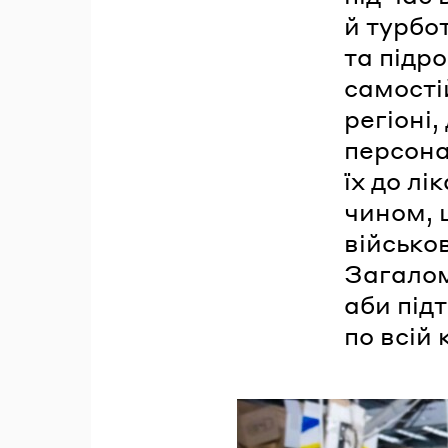
й турбот
та підр
самості
регіоні,
персона
їх до л
чином, 
військов
Загалом
аби під
по всій 