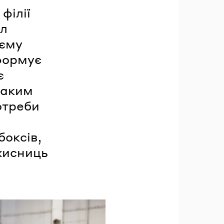
філії
іл
оєму
 формує
є
таким
отреби
боксів,
хисниць