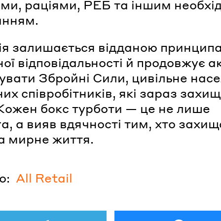
ами, раціями, РЕБ та іншим необхі
анням.
я залишається відданою принцип
ної відповідальності й продовжує а
увати Збройні Сили, цивільне нас
них співробітників, які зараз захи
 Кожен бокс турботи — це не лише
а, а вияв вдячності тим, хто захи
а мирне життя.
о:
All Retail