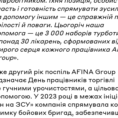
івробітником. Їхня позиція, особис
асть і готовність спрямувати зуси
а допомогу іншим — це справжній 
ілості й поваги. Цьогоріч наша
опомога — це 3 000 наборів турбот
понад 30 лікарень, сформованих ві
ирого серця кожного працівника 
roup
».
же другий рік поспіль AFINA Group
дзначає День працівників торгівлі
е гучними урочистостями, а цільов
помогою. У 2023 році в межах ініц
н на ЗСУ» компанія спрямувала к
римку бойових бригад, забезпечив