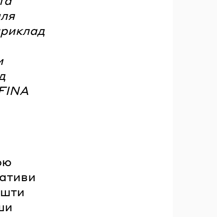
та
лля
приклад
и
д
AFINA
ою
іативи
ошти
ши