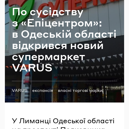
Email
По су­сід­ству
з «Епі­цен­тром»:
в Оде­ській обла­сті
Пароль
від­крив­ся новий
Забули пароль?
су­пер­мар­кет
VARUS
УВІЙТИ
Теги:
VARUS
експансія
власні торгові марки
У Лиманці Одеської області