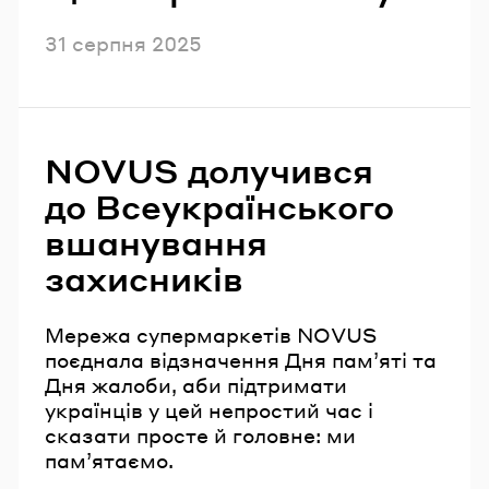
Опубліковано
31 серпня 2025
NOVUS долучився
до Всеукраїнського
вшанування
захисників
Мережа супермаркетів NOVUS
поєднала відзначення Дня пам’яті та
Дня жалоби, аби підтримати
українців у цей непростий час і
сказати просте й головне: ми
пам’ятаємо.