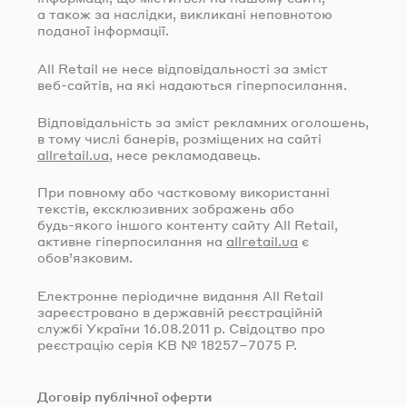
а також за наслідки, викликані неповнотою
поданої інформації.
All Retail не несе відповідальності за зміст
веб-сайтів
, на які надаються гіперпосилання.
Відповідальність за зміст рекламних оголошень,
в тому числі банерів, розміщених на сайті
allretail.ua
, несе рекламодавець.
При повному або частковому використанні
текстів, ексклюзивних зображень або
будь-якого
іншого контенту сайту All Retail,
активне гіперпосилання на
allretail.ua
є
обов’язковим.
Електронне періодичне видання All Retail
зареєстровано в державній реєстраційній
службі України
16.08.2011
р. Свідоцтво про
реєстрацію серія КВ № 18257–7075 Р.
Договір публічної оферти