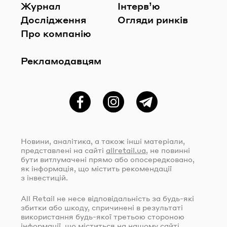
Журнал
Інтерв’ю
Дослідження
Огляди ринків
Про компанію
Рекламодавцям
Фейсбук
Instagram
Telegram
Новини, аналітика, а також інші матеріали,
представлені на сайті
allretail.ua
, не повинні
бути витлумачені прямо або опосередковано,
як інформація, що містить рекомендації
з інвестицій.
All Retail не несе відповідальність за
будь-які
збитки або шкоду, спричинені в результаті
використання
будь-якої
третьою стороною
інформації, що міститься на нашому сайті,