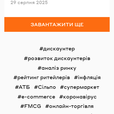
Опубліковано
29 серпня 2025
ЗАВАНТАЖИТИ ЩЕ
дискаунтер
розвиток дискаунтерів
аналіз ринку
рейтинг ритейлерів
інфляція
АТБ
Сільпо
супермаркет
e-commerce
коронавірус
FMCG
онлайн-торгівля