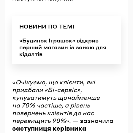
НОВИНИ ПО ТЕМІ
«Будинок Іграшок» відкрив
перший магазин із зоною для
кідалтів
«
Очікуємо, що клієнти, які
придбали «Бі-сервіс»,
купуватимуть щонайменше
на 70% частіше, а рівень
повернень клієнтів до нас
перевищить 90%
», — зазначила
заступниця керівника