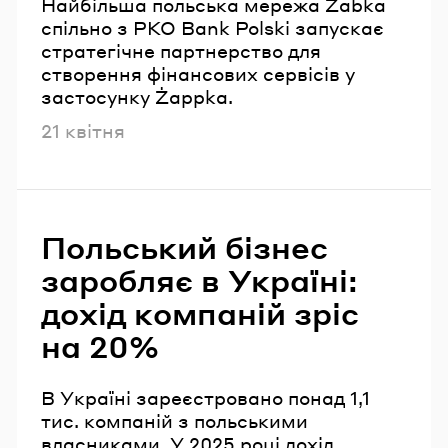
Найбільша польська мережа Żabka
спільно з PKO Bank Polski запускає
стратегічне партнерство для
створення фінансових сервісів у
застосунку Żappka.
Опубліковано
21 квітня
Польський бізнес
заробляє в Україні:
дохід компаній зріс
на 20%
В Україні зареєстровано понад 1,1
тис. компаній з польськими
власниками. У 2025 році дохід