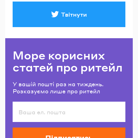
Твітнути
Море корисних
статей про ритейл
У вашій пошті раз на тиждень.
Розказуємо лише про ритейл
Підписатись