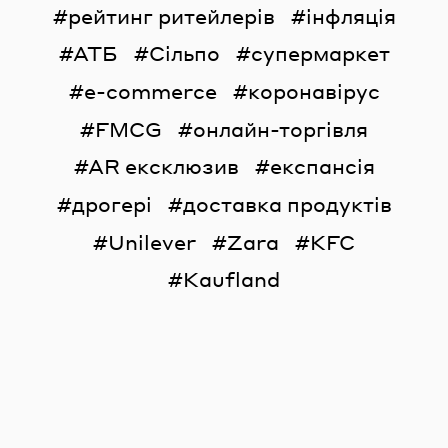
рейтинг ритейлерів
інфляція
АТБ
Сільпо
супермаркет
e-commerce
коронавірус
FMCG
онлайн-торгівля
AR ексклюзив
експансія
дрогері
доставка продуктів
Unilever
Zara
KFC
Kaufland