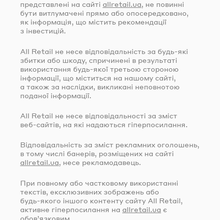
представлені на сайті
allretail.ua
, не повинні
бути витлумачені прямо або опосередковано,
як інформація, що містить рекомендації
з інвестицій.
All Retail не несе відповідальність за
будь-які
збитки або шкоду, спричинені в результаті
використання
будь-якої
третьою стороною
інформації, що міститься на нашому сайті,
а також за наслідки, викликані неповнотою
поданої інформації.
All Retail не несе відповідальності за зміст
веб-сайтів
, на які надаються гіперпосилання.
Відповідальність за зміст рекламних оголошень,
в тому числі банерів, розміщених на сайті
allretail.ua
, несе рекламодавець.
При повному або частковому використанні
текстів, ексклюзивних зображень або
будь-якого
іншого контенту сайту All Retail,
активне гіперпосилання на
allretail.ua
є
обов’язковим.