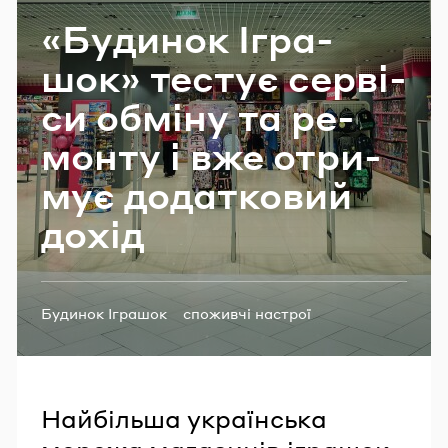
Email
«Бу­ди­нок Ігра­
шок» те­стує сер­ві­
си обмі­ну та ре­
Пароль
мон­ту і вже отри­
Забули пароль?
мує до­да­тко­вий
дохід
УВІЙТИ
Теги:
Будинок Іграшок
споживчі настрої
Найбільша українська