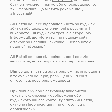
бути витлумачені прямо або опосередковано,
як інформація, що містить рекомендації
з інвестицій.
All Retail не несе відповідальність за
будь-які
збитки або шкоду, спричинені в результаті
використання
будь-якої
третьою стороною
інформації, що міститься на нашому сайті,
а також за наслідки, викликані неповнотою
поданої інформації.
All Retail не несе відповідальності за зміст
веб-сайтів
, на які надаються гіперпосилання.
Відповідальність за зміст рекламних оголошень,
в тому числі банерів, розміщених на сайті
allretail.ua
, несе рекламодавець.
При повному або частковому використанні
текстів, ексклюзивних зображень або
будь-якого
іншого контенту сайту All Retail,
активне гіперпосилання на
allretail.ua
є
обов’язковим.