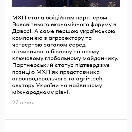
МХП стала офіційним партнером
Всесвітнього економічного форуму в
Давосі. А саме першою українською
компанією з агросектору та
четвертою загалом серед
вітчизняного бізнесу на цьому
ключовому глобальному майданчику.
Партнерський статус підтверджує
позицію МХП як представника
агропродовольчого та agri-tech
сектору України на найвищому
міжнародному рівні.
Опубліковано
27 січня