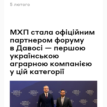
Опубліковано
5 лютого
МХП стала офіційним
партнером форуму
в Давосі — першою
українською
аграрною компанією
у цій категорії