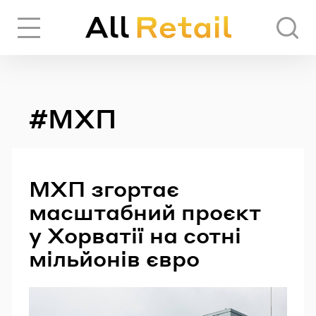
Вхід
Реєстрація
#МХП
ЧЕРЕЗ СОЦІАЛЬНІ МЕРЕЖІ
FACEBOOK
МХП згортає
масштабний проєкт
GOOGLE
у Хорватії на сотні
мільйонів євро
АБО