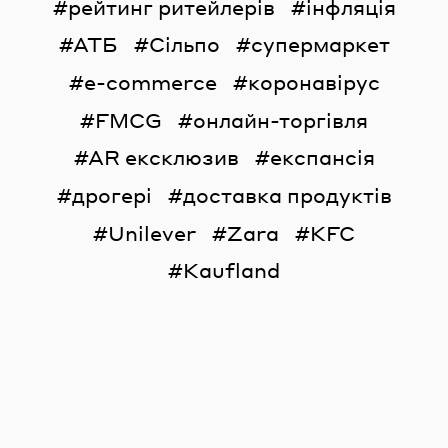
рейтинг ритейлерів
інфляція
АТБ
Сільпо
супермаркет
e-commerce
коронавірус
FMCG
онлайн-торгівля
AR ексклюзив
експансія
дрогері
доставка продуктів
Unilever
Zara
KFC
Kaufland