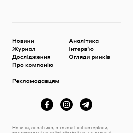
Новини
Аналітика
Журнал
Інтерв’ю
Дослідження
Огляди ринків
Про компанію
Рекламодавцям
Фейсбук
Instagram
Telegram
Новини, аналітика, а також інші матеріали,
представлені на сайті
allretail.ua
, не повинні