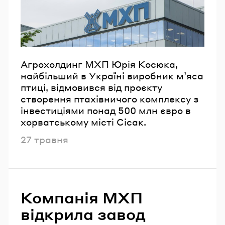
Email
Пароль
Агрохолдинг МХП Юрія Косюка,
найбільший в Україні виробник м’яса
Забули пароль?
птиці, відмовився від проєкту
створення птахівничого комплексу з
інвестиціями понад 500 млн євро в
УВІЙТИ
хорватському місті Сісак.
Опубліковано
27 травня
Компанія МХП
відкрила завод