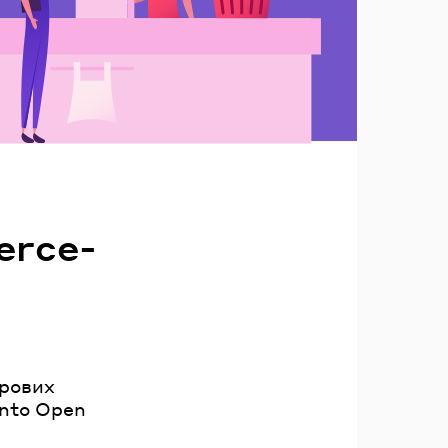
erce-
фрових
ento Open