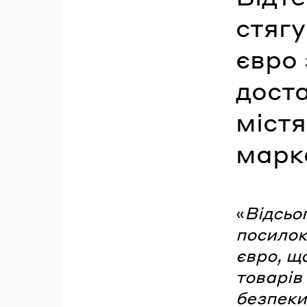
стягу
євро 
доста
містя
марк
«
Відсьо
посилок
євро, щ
товарів
безпеки