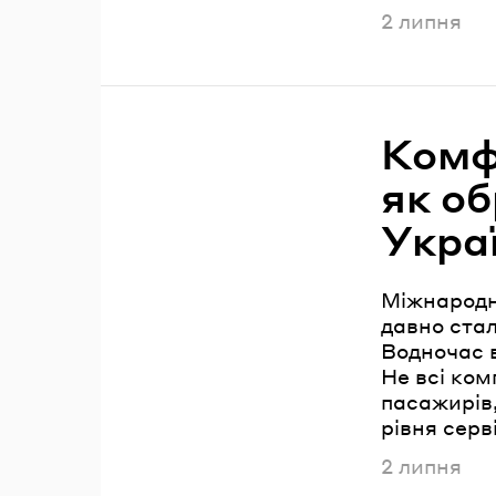
Опублікова
2 липня
Комфо
як о
Укра
Міжнародн
давно стал
Водночас в
Не всі ком
пасажирів,
рівня серв
Опублікова
2 липня