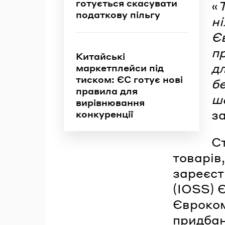
готується скасувати
«
Т
податкову пільгу
ні
Є
п
Китайські
дл
маркетплейси під
тиском: ЄС готує нові
б
правила для
ш
вирівнювання
з
конкуренції
Ст
товарів,
зареєст
(IOSS) 
Єврокомі
придбан