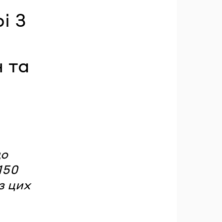
і 3
н та
до
150
з цих