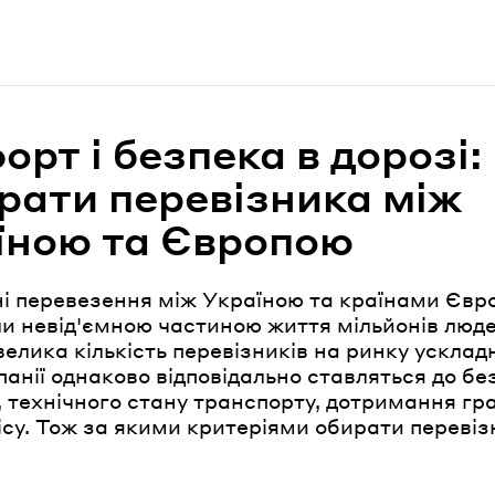
но
рт і безпека в дорозі:
брати перевізника між
їною та Європою
і перевезення між Україною та країнами Євр
и невід'ємною частиною життя мільйонів люде
елика кількість перевізників на ринку усклад
панії однаково відповідально ставляться до бе
 технічного стану транспорту, дотримання гр
ісу. Тож за якими критеріями обирати переві
но