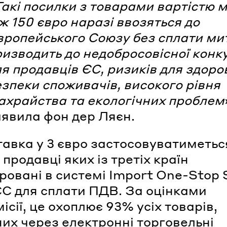
акі посилки з товарами вартістю 
ж 150 євро наразі ввозяться до
вропейського Союзу без сплати ми
ризводить до недобросовісної конку
я продавців ЄС, ризиків для здоров
езпеки споживачів, високого рівня
ахрайства та екологічних проблем
аявила фон дер Ляєн.
авка у 3 євро застосовуватиметься
 продавці яких із третіх країн
ровані в системі Import One-Stop
ЄС для сплати ПДВ. За оцінками
сії, це охоплює 93% усіх товарів,
их через електронні торговельні