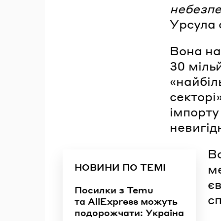
небезпе
Урсула 
Вона на
30 міль
«найбіл
секторі
імпорту
невигід
В
НОВИНИ ПО ТЕМІ
ме
є
Посилки з Temu
с
та AliExpress можуть
подорожчати: Україна