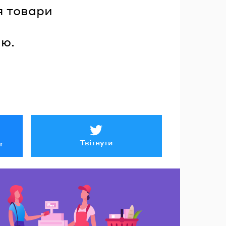
я товари
ію.
Твітнути
r