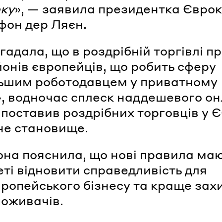
ку
», — заявила президентка Єврок
фон дер Ляєн.
гадала, що в роздрібній торгівлі 
йонів європейців, що робить сферу
ьшим роботодавцем у приватному
», водночас сплеск наддешевого о
 поставив роздрібних торговців у Є
не становище.
она пояснила, що нові правила маю
ті відновити справедливість для
вропейського бізнесу та краще за
поживачів.