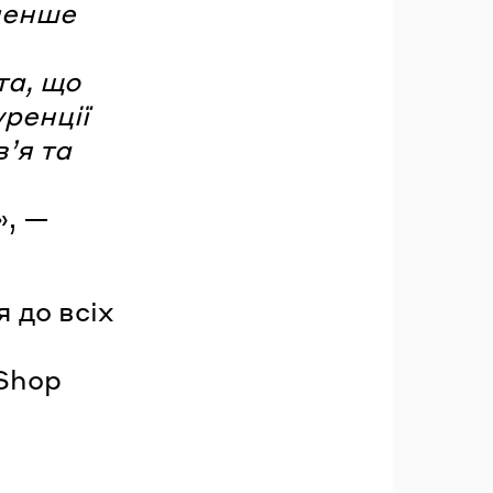
менше
та, що
ренції
’я та
», —
 до всіх
 Shop