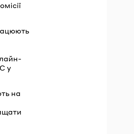
омісії
працюють
нлайн-
С у
ть на
хищати