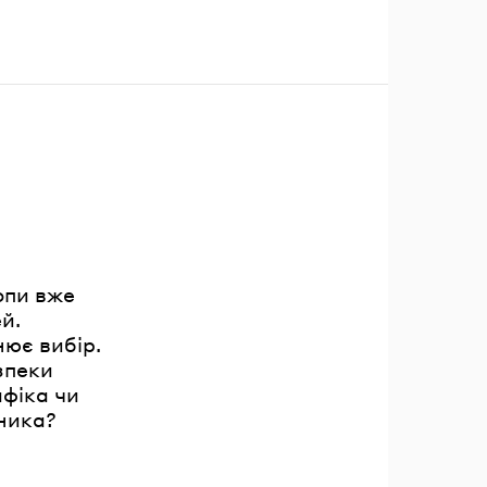
опи вже
й.
нює вибір.
зпеки
афіка чи
зника?