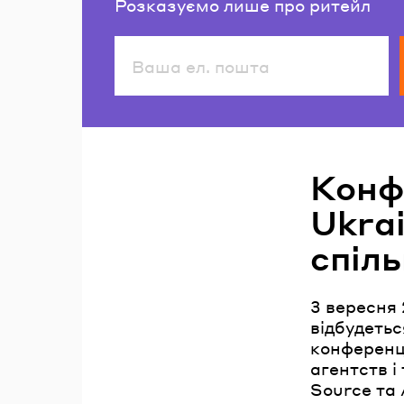
Розказуємо лише про ритейл
Читайте також
Конф
Ukra
спіль
3 вересня 
відбудеть
конференц
агентств і
Source та