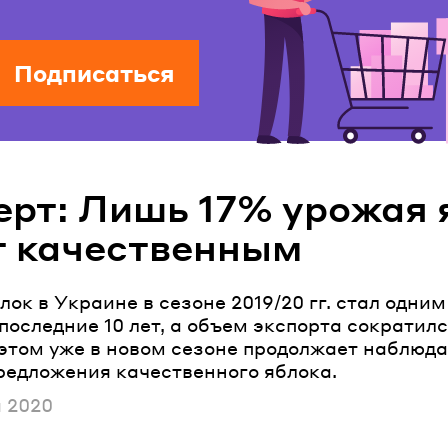
Подписаться
ерт: Лишь 17% урожая 
т качественным
ок в Украине в сезоне 2019/20 гг. стал одни
последние 10 лет, а объем экспорта сократилс
 этом уже в новом сезоне продолжает наблюда
редложения качественного яблока.
ано
я 2020