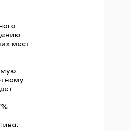
ного
дению
чих мест
ямую
ртному
едет
7%
пива.