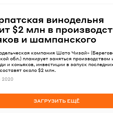
рпатская винодельня
ит $2 млн в производс
яков и шампанского
дельческая компания Шато Чизай» (Берегов
кой обл.) планирует заняться производством 
ди и коньяков, инвестиции в запуск последних
составят около $2 млн.
ано
я 2020
ЗАГРУЗИТЬ ЕЩЁ