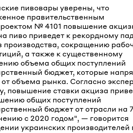
ские пивовары уверены, что
женное правительственным
роектом № 4101 повышение акциз
на пиво приведет к рекордному па
 производства, сокращению рабо
тиций, а также к существенному
ению объема общих поступлений
арственный бюджет, которые напр
 от объема рынка. Согласно экспе
у, повышение ставки акциза прив
шению общих поступлений
арственный бюджет от отрасли на 
нению с 2020 годом", — говорится
ении украинских производителей 