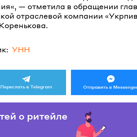
ия«, — отметила в обращении гла
кой отраслевой компании «Укрпи
Коренькова.
к:
УНН
Переслать в Telegram
Отправить в Messenge
тей о ритейле