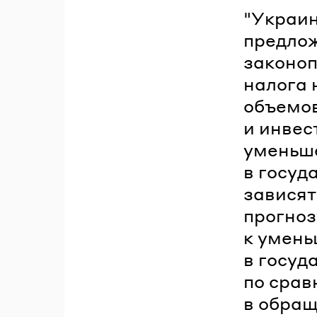
"Украин
предло
законоп
налога 
объемов
и инвес
уменьш
в госуд
зависят
прогноз
к умень
в госуд
по срав
в обращ