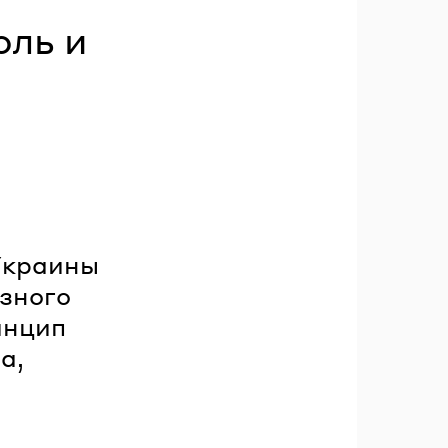
оль и
Украины
изного
инцип
а,