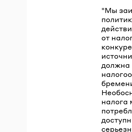
"Мы заи
политик
действи
от нало
конкуре
источни
должна 
налогоо
бремени
Необосн
налога 
потребл
доступн
серьезн