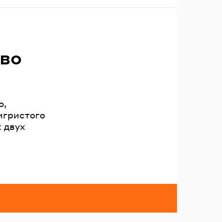
тво
о,
игристого
 двух