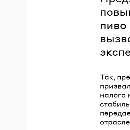
повы
пиво 
вызв
эксп
Так, пр
призвал
налога 
стабиль
передае
отрасле