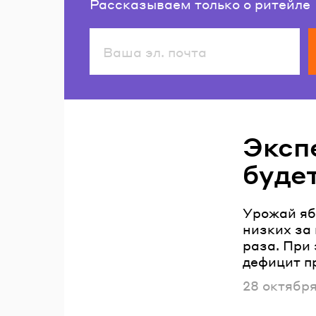
Рассказываем только о ритейле
Читайте также
Эксп
буде
Урожай ябл
низких за 
раза. При
дефицит п
Опубликов
28 октябр