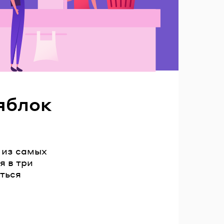
яблок
м из самых
я в три
ться