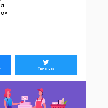
ва
во»
Твитнуть
r