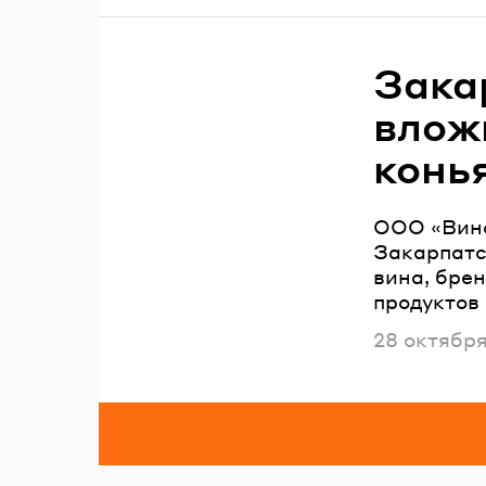
Зака
влож
конь
ООО «Вино
Закарпатс
вина, брен
продуктов 
Опубликов
28 октябр