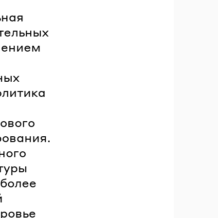
ьная
ательных
нением
ных
олитика
ового
рования.
ного
туры
 более
й
оровье