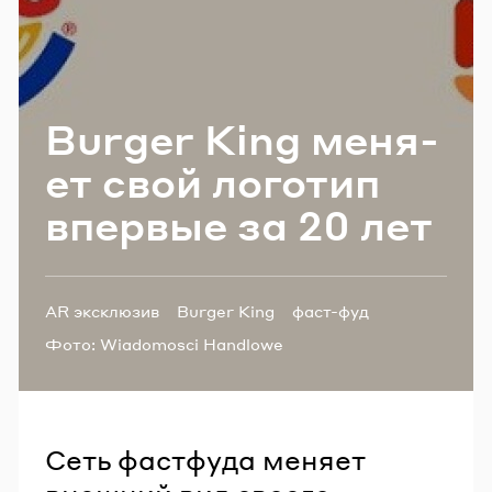
Email
Пароль
Burger King ме­ня­
ет свой ло­го­тип
Забыли пароль?
впер­вые за 20 лет
ВОЙТИ
Теги:
AR эксклюзив
Burger King
фаст-фуд
ребрендинг
Фото:
Wiadomosci Handlowe
Сеть фастфуда меняет