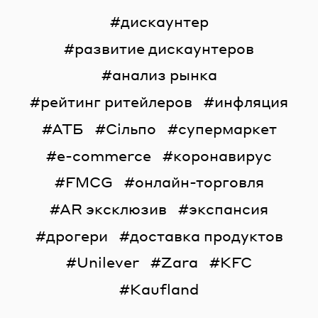
дискаунтер
развитие дискаунтеров
анализ рынка
рейтинг ритейлеров
инфляция
АТБ
Сільпо
супермаркет
e-commerce
коронавирус
FMCG
онлайн-торговля
AR эксклюзив
экспансия
дрогери
доставка продуктов
Unilever
Zara
KFC
Kaufland