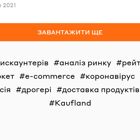
но
 2021
ЗАВАНТАЖИТИ ЩЕ
дискаунтерів
аналіз ринку
рейт
ркет
e-commerce
коронавірус
сія
дрогері
доставка продуктів
Kaufland