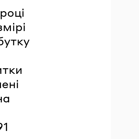
році
змірі
бутку
итки
лені
на
91