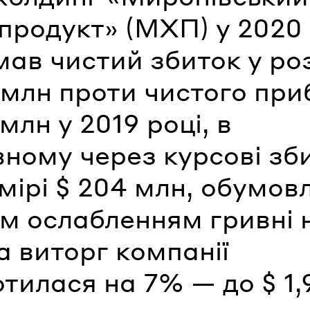
продукт» (МХП) у 2020 
ав чистий збиток у ро
 млн проти чистого при
 млн у 2019 році, в
вному через курсові зб
мірі $ 204 млн, обумов
им ослабленням гривні 
а виторг компанії
тилася на 7% — до $ 1,