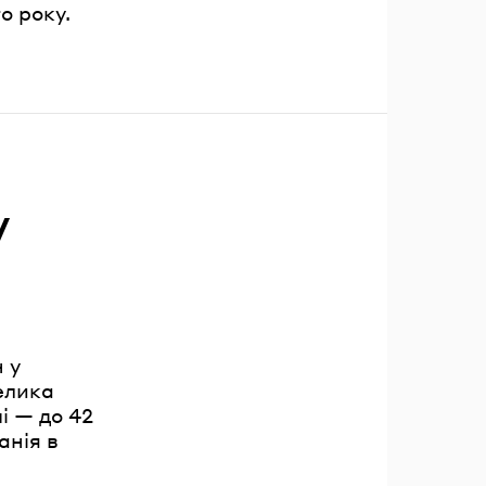
о року.
у
 у
Велика
і — до 42
анія в