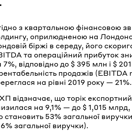
.
гідно з квартальною фінансовою зв
олдингу, оприлюдненою на Лондонс
ндовій біржі в середу, його скори
BITDA та операційний прибуток зн
 7%, відповідно до $ 395 млн і $ 201
 рентабельність продажів (EBITDA 
ереглася на рівні 2019 року — 21%.
ХП відзначає, що торік експортний
изилася на 9,1% — до $ 1,015 млрд,
о становить 53% загальної виручки
56% загальної виручки).