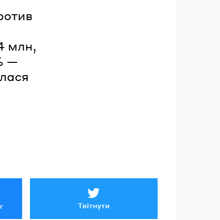
ротив
4 млн,
% —
илася
Твітнути
r