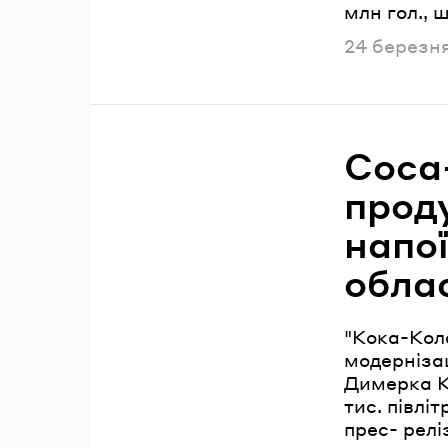
млн гол., 
Опублікова
24 березня
Coca
проду
напої
обла
"Кока-Кол
модернізац
Димерка Ки
тис. півлі
прес- реліз