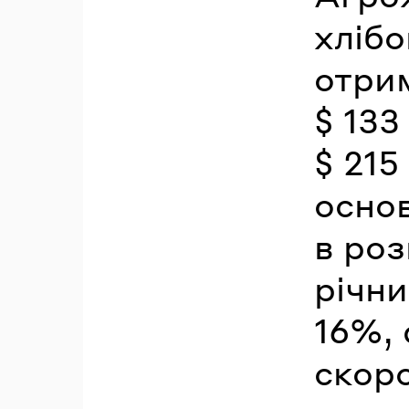
хлібо
отрим
$ 133
$ 215
осно
в роз
річн
16%, 
скоро