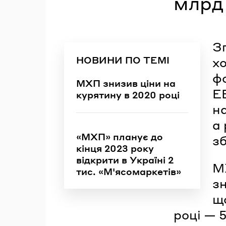
млрд
З
НОВИНИ ПО ТЕМІ
х
фо
МХП знизив ціни на
E
курятину в 2020 році
на
а
«МХП» планує до
зб
кінця 2023 року
відкрити в Україні 2
М
тис. «М'ясомаркетів»
зн
щ
році — 