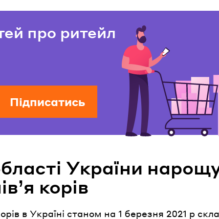
тей про ритейл
Підписатись
області України нарощ
івʼя корів
корів в Україні станом на 1 березня 2021 р скла