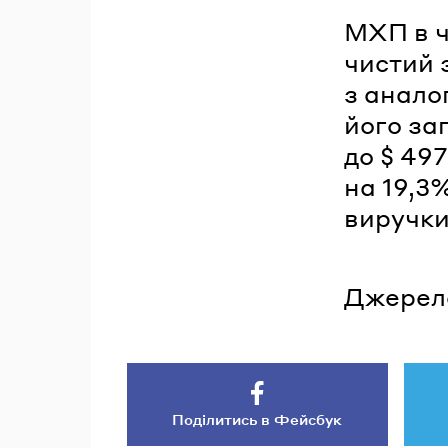
МХП в ч
чистий з
з анало
його за
до $ 49
на 19,3%
виручки
Джерел
Поділитись в Фейсбук