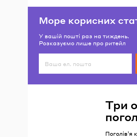
Море корисних ста
У вашій пошті раз на тиждень.
Розказуємо лише про ритейл
Читайте також
Три 
погол
Поголівʼя 