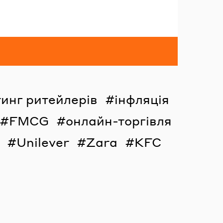
инг ритейлерів
інфляція
FMCG
онлайн-торгівля
Unilever
Zara
KFC