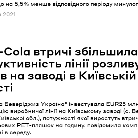
що на 5,5% менше відповідного періоду минулог
но
 2021
-Cola втричі збільшила
ктивність лінії розлив
в на заводі в Київській
сті
а Беверіджиз Україна" інвестувала EUR25 млн
ію виробничої лінії на Київському заводі (с. 
ївської обл.), потужності якої виростуть втрич
трових PET-пляшок на годину, повідомила комп
і в середу.