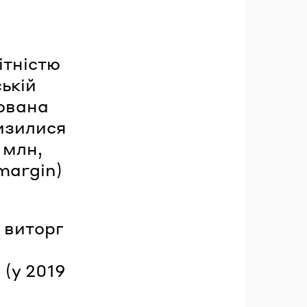
ітністю
ькій
гована
изилися
 млн,
margin)
 виторг
 (у 2019