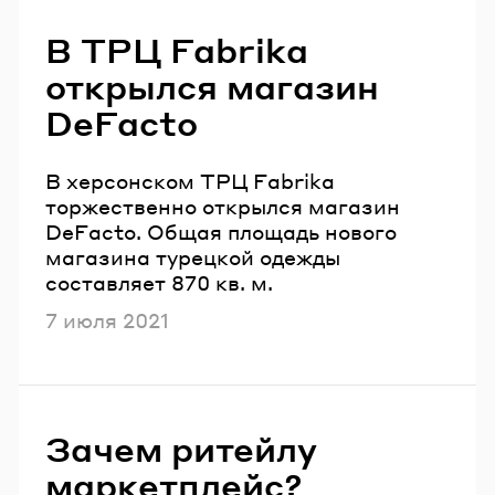
Читайте также
В ТРЦ Fabrika
открылся магазин
DeFacto
В херсонском ТРЦ Fabrika
торжественно открылся магазин
DeFacto. Общая площадь нового
магазина турецкой одежды
составляет 870 кв. м.
Опубликовано
7 июля 2021
Зачем ритейлу
маркетплейс?