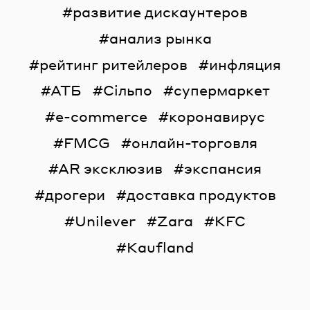
развитие дискаунтеров
анализ рынка
рейтинг ритейлеров
инфляция
АТБ
Сільпо
супермаркет
e-commerce
коронавирус
FMCG
онлайн-торговля
AR эксклюзив
экспансия
дрогери
доставка продуктов
Unilever
Zara
KFC
Kaufland