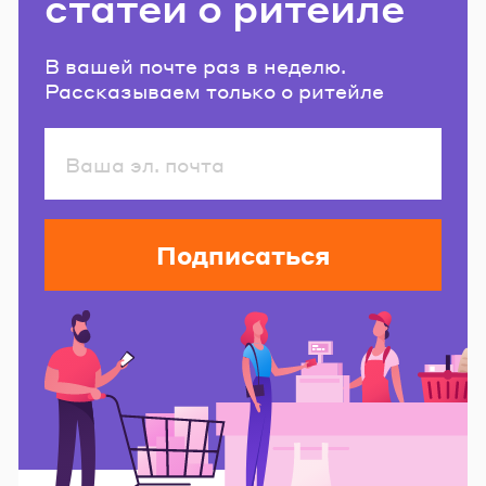
статей о ритейле
В вашей почте раз в неделю.
Рассказываем только о ритейле
Подписаться