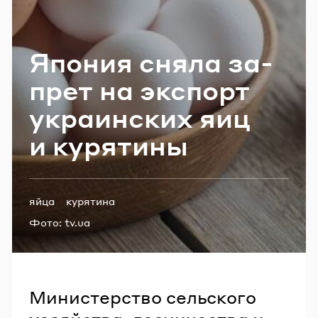
Email
Япо­ния сняла за­
Пароль
прет на экс­порт
укра­ин­ских яиц
Забыли пароль?
и ку­ря­ти­ны
ВОЙТИ
Теги:
яйца
курятина
Фото:
tv.ua
Министерство сельского