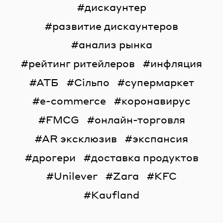
дискаунтер
развитие дискаунтеров
анализ рынка
рейтинг ритейлеров
инфляция
АТБ
Сільпо
супермаркет
e-commerce
коронавирус
FMCG
онлайн-торговля
AR эксклюзив
экспансия
дрогери
доставка продуктов
Unilever
Zara
KFC
Kaufland