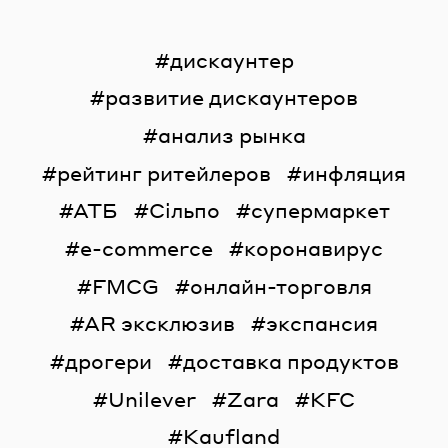
дискаунтер
развитие дискаунтеров
анализ рынка
рейтинг ритейлеров
инфляция
АТБ
Сільпо
супермаркет
e-commerce
коронавирус
FMCG
онлайн-торговля
AR эксклюзив
экспансия
дрогери
доставка продуктов
Unilever
Zara
KFC
Kaufland