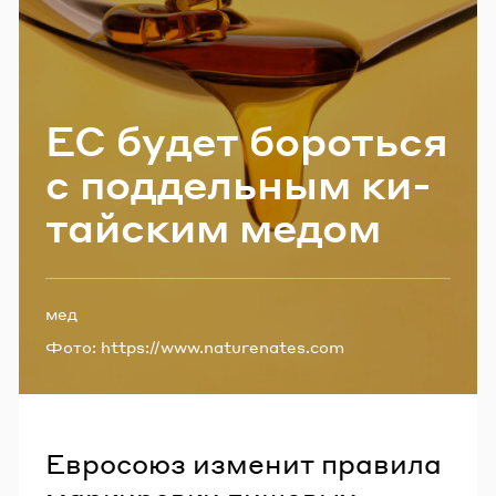
Email
Пароль
ЕС будет бо­роть­ся
с под­дель­ным ки­
Забыли пароль?
тай­ским медом
ВОЙТИ
Теги:
мед
Фото:
https://www.naturenates.com
Евросоюз изменит правила