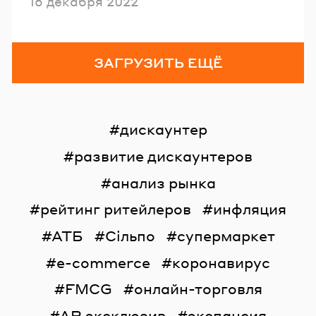
Опубликовано
16 декабря 2022
ЗАГРУЗИТЬ ЕЩЁ
дискаунтер
развитие дискаунтеров
анализ рынка
рейтинг ритейлеров
инфляция
АТБ
Сільпо
супермаркет
e-commerce
коронавирус
FMCG
онлайн-торговля
AR эксклюзив
экспансия