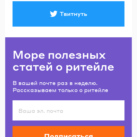
Твитнуть
Море полезных
статей о ритейле
В вашей почте раз в неделю.
Рассказываем только о ритейле
Подписаться