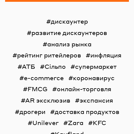
дискаунтер
развитие дискаунтеров
анализ рынка
рейтинг ритейлеров
инфляция
АТБ
Сільпо
супермаркет
e-commerce
коронавирус
FMCG
онлайн-торговля
AR эксклюзив
экспансия
дрогери
доставка продуктов
Unilever
Zara
KFC