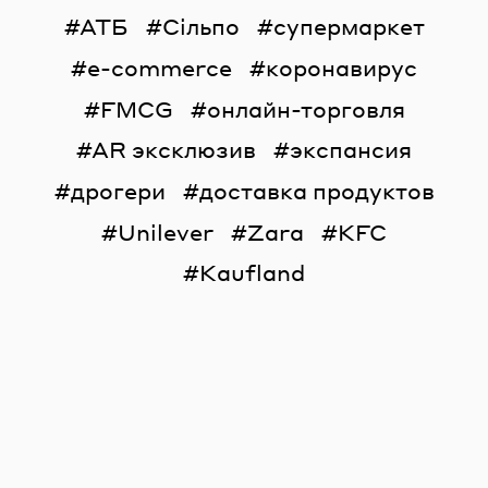
АТБ
Сільпо
супермаркет
e-commerce
коронавирус
FMCG
онлайн-торговля
AR эксклюзив
экспансия
дрогери
доставка продуктов
Unilever
Zara
KFC
Kaufland