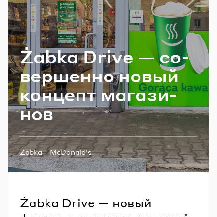
Email
Żabka Drive — со­
Пароль
вер­шен­но новый
Забыли пароль?
кон­цепт ма­га­зи­
нов
ВОЙТИ
Теги:
Zabka
McDonald's
Żabka Drive — новый