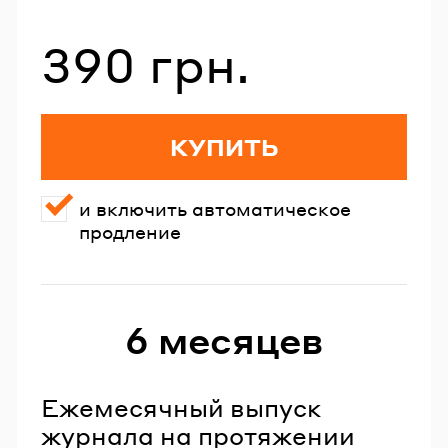
390 грн.
Стоимость со скидкой
КУПИТЬ
и включить автоматическое
продление
6 месяцев
Ежемесячный выпуск
журнала на протяжении