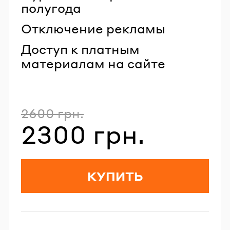
полугода
Отключение рекламы
Доступ к платным
материалам на сайте
2600 грн.
Полная стоимость
2300 грн.
Стоимость со скидкой
КУПИТЬ