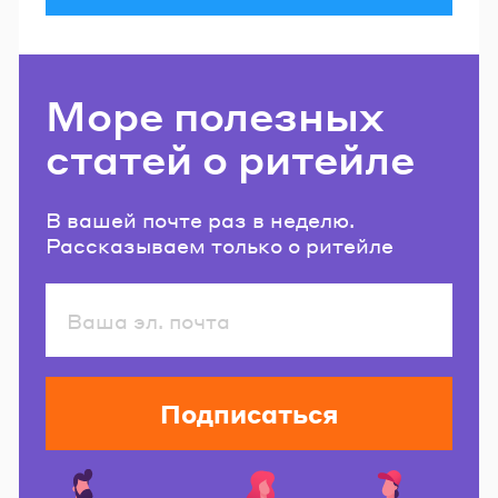
Море полезных
статей о ритейле
В вашей почте раз в неделю.
Рассказываем только о ритейле
Подписаться