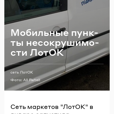
Email
Пароль
Мо­биль­ные пунк­
ты несо­кру­ши­мо­
Забыли пароль?
сти ЛотОК
ВОЙТИ
Теги:
сеть ЛотОК
Фото:
All Retail
Сеть маркетов "ЛотОК" в