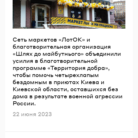
Email
Пароль
Сеть маркетов «ЛотОК» и
благотворительная организация
Забыли пароль?
«Шлях до майбутнього» объединили
усилия в благотворительной
программе «Территория добра»,
ВОЙТИ
чтобы помочь четырехлапым
бездомным в приютах Киева и
Киевской области, оставшихся без
дома в результате военной агрессии
России.
Опубликовано
22 июня 2023