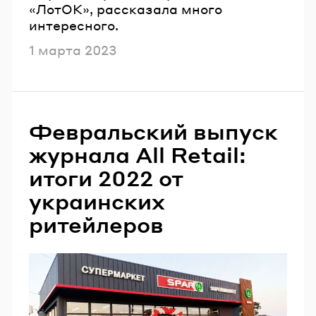
«ЛотОК», рассказала много
интересного.
Опубликовано
1 марта 2023
Февральский выпуск
журнала All Retail:
итоги 2022 от
украинских
ритейлеров