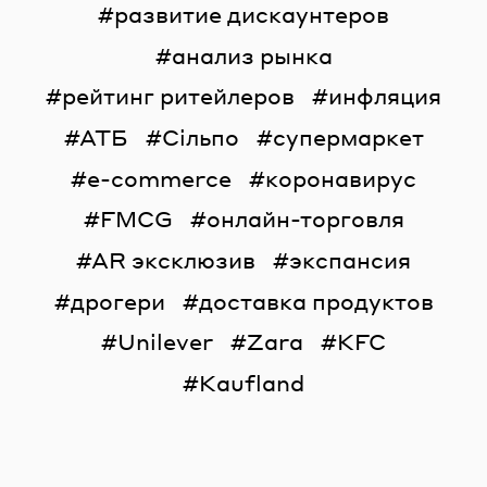
развитие дискаунтеров
анализ рынка
рейтинг ритейлеров
инфляция
АТБ
Сільпо
супермаркет
e-commerce
коронавирус
FMCG
онлайн-торговля
AR эксклюзив
экспансия
дрогери
доставка продуктов
Unilever
Zara
KFC
Kaufland