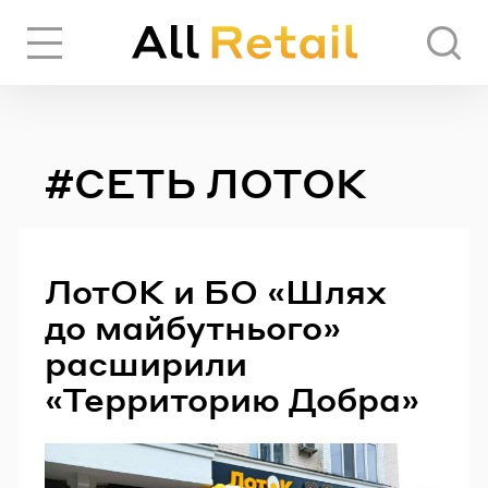
Вход
Регистрация
#СЕТЬ ЛОТОК
ЧЕРЕЗ СОЦИАЛЬНЫЕ СЕТИ
FACEBOOK
ЛотОК и БО «Шлях
до майбутнього»
GOOGLE
расширили
«Территорию Добра»
ИЛИ