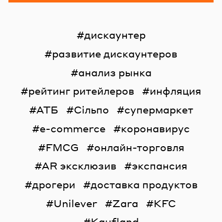
дискаунтер
развитие дискаунтеров
анализ рынка
рейтинг ритейлеров
инфляция
АТБ
Сільпо
супермаркет
e-commerce
коронавирус
FMCG
онлайн-торговля
AR эксклюзив
экспансия
дрогери
доставка продуктов
Unilever
Zara
KFC
Kaufland