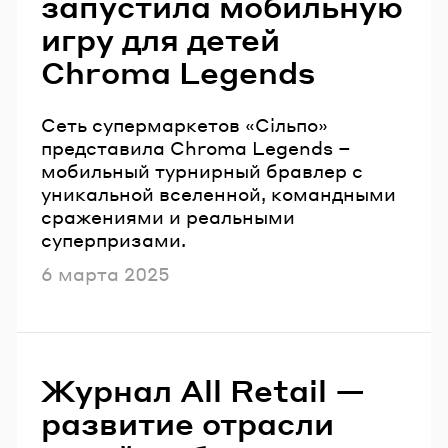
запустила мобильную
игру для детей
Сhroma Legends
Сеть супермаркетов «Сільпо»
представила Chroma Legends –
мобильный турнирный бравлер с
уникальной вселенной, командными
сражениями и реальными
суперпризами.
Опубликовано
6 марта 2025
Журнал All Retail —
развитие отрасли