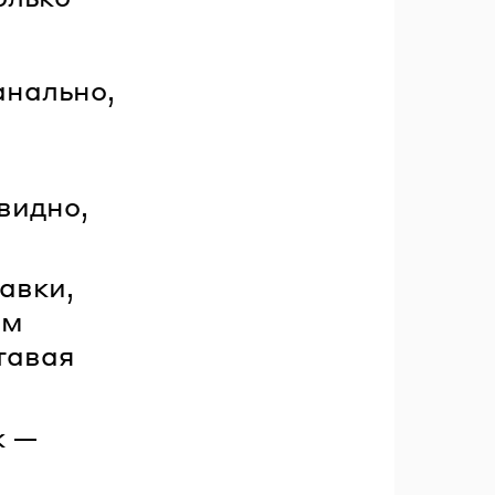
анально,
;
видно,
авки,
ым
ставая
к —