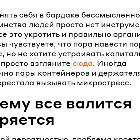
нять себя в бардаке бессмысленн
инства людей просто нет инструме
се это укротить и правильно орган
вы чувствуете, что пора навести п
е, но не хотите устраивать капита
 просто взгляните
сюда
. Иногда
чно пары контейнеров и держателя
ерестала вызывать микростресс.
ему все валится
еряется
ой вероятностью, проблема кроет