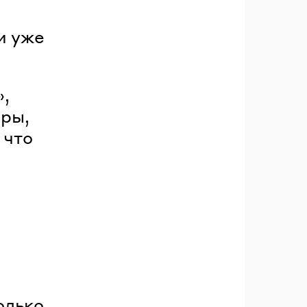
и уже
»,
ры,
 что
олько