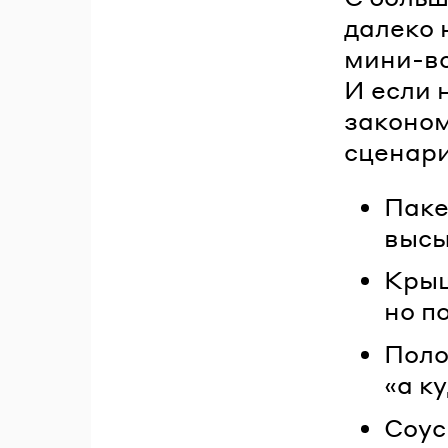
далеко 
мини-вс
И если 
законом
сценари
Паке
высы
Крыш
но п
Поло
«а к
Соус