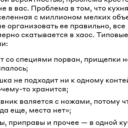
не в вас. Проблема в том, что кухн
еленная с миллионом мелких объе
не организовать ее правильно, все
ерно скатывается в хаос. Типовы
и:
т со специями порван, прищепки не
палось;
ка не подходит ни к одному конте
очему-то хранится;
вник валяется с ножами, потому ч
уда еще, места нет»;
ы, приправы и прочее — в одной ку