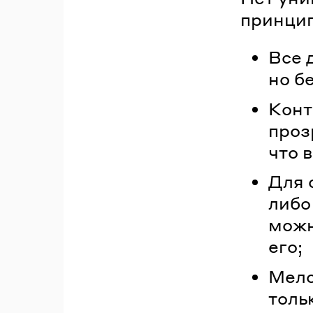
принцип
Все 
но б
Конт
проз
что в
Для 
либо
можн
его;
Мело
толь