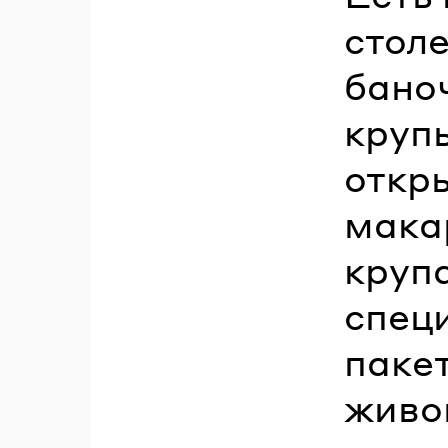
стол
баноч
крупы
откры
мака
круп
специ
пакет
живо