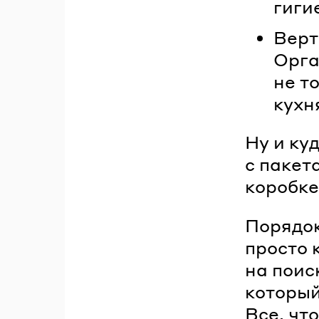
гиги
Верт
Орга
не т
кухн
Ну и ку
с пакет
коробке,
Порядок
просто 
на поис
который
Все, чт