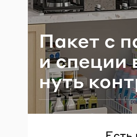
П
Пакет с па
и спе­ции 
нуть кон­
Есть 