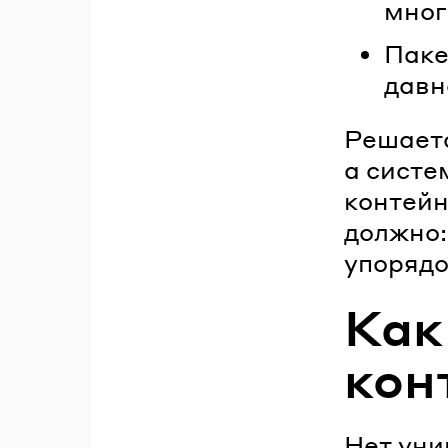
мног
Паке
давн
Решаетс
а систе
контейн
должно:
упорядо
Как
кон
Нет уни