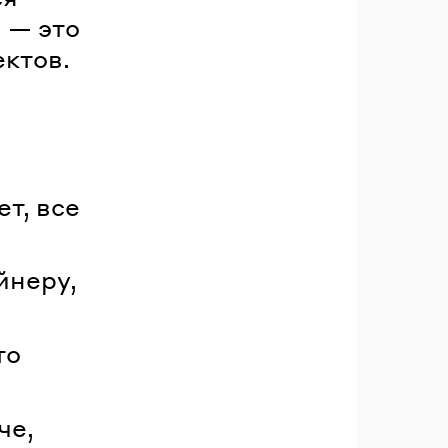
я — это
ктов.
е
т, все
йнеру,
то
че,