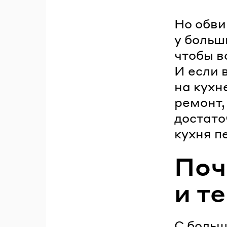
Но обви
у больш
чтобы в
И если 
на кухн
ремонт,
достато
кухня п
Поч
и т
С больш