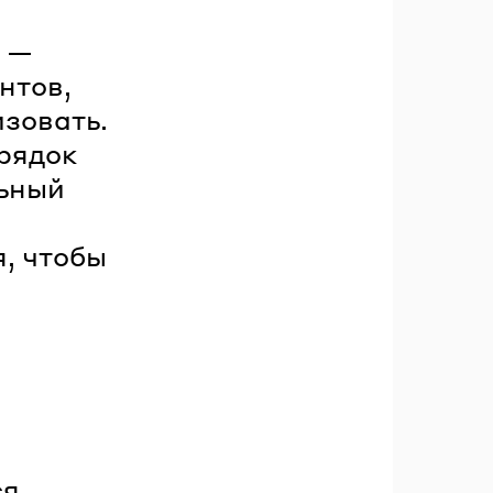
о —
нтов,
изовать.
орядок
льный
, чтобы
ся