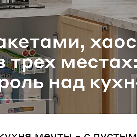
ароль
­ке­та­ми, хао
Забыли паро
в трех ме­стах
ВОЙТИ
троль над кух­
кухня мечты - с пусты