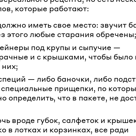
ов, которые работают:
должно иметь свое место: звучит б
ез этого любые старания обречены
ейнеры под крупы и сыпучие —
рачные и с крышками, чтобы было 
 них;
специй — либо баночки, либо подст
 специальные прищепки, по котор
о определить, что в пакете, не до
чь вроде губок, салфеток и крыше
ко в лотках и корзинках, все ради