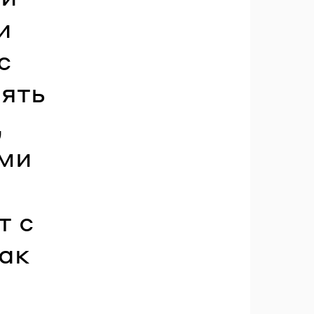
и
с
пять
,
ими
т с
как