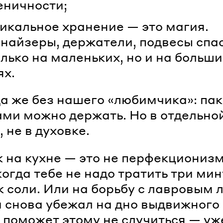
еничности;
икальное хранение — это магия.
найзеры, держатели, подвесы спа
олько на маленьких, но и на больши
ях.
да же без нашего «любимчика»: пак
ами можно держать. Но в отдельно
 не в духовке.
 на кухне — это не перфекционизм
когда тебе не надо тратить три ми
к соли. Или на борьбу с лавровым 
 снова убежал на дно выдвижного
о поможет этому не случиться — уже