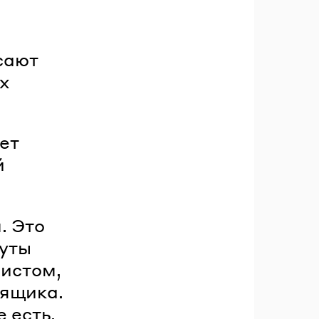
сают
х
ет
й
. Это
нуты
листом,
 ящика.
 есть.