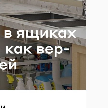
с в ящи­ках
ль?
: как вер­
ней
ми