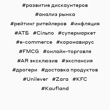
развитие дискаунтеров
анализ рынка
рейтинг ритейлеров
инфляция
АТБ
Сільпо
супермаркет
e-commerce
коронавирус
FMCG
онлайн-торговля
AR эксклюзив
экспансия
дрогери
доставка продуктов
Unilever
Zara
KFC
Kaufland