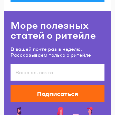
Море полезных
статей о ритейле
В вашей почте раз в неделю.
Рассказываем только о ритейле
Подписаться