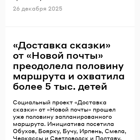
Опубликовано
26 декабря 2025
«Доставка сказки»
от «Новой почты»
преодолела половину
маршрута и охватила
более 5 тыс. детей
Социальный проект «Доставка
сказки» от «Новой почты» прошел
уже половину запланированного
маршрута. Инициатива посетила
Обухов, Боярку, Бучу, Ирпень, Смела,
Черкассы и Светловодск и Полтаву.