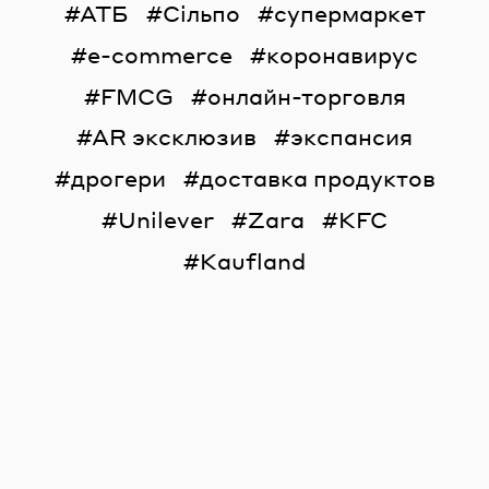
АТБ
Сільпо
супермаркет
e-commerce
коронавирус
FMCG
онлайн-торговля
AR эксклюзив
экспансия
дрогери
доставка продуктов
Unilever
Zara
KFC
Kaufland