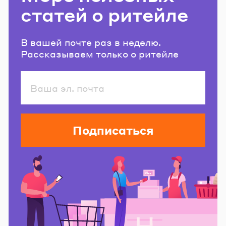
статей о ритейле
В вашей почте раз в неделю.
Рассказываем только о ритейле
Подписаться