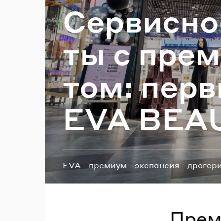
Сер­вис­но
П
ты с пре­м
том: пер­в
EVA BEAU
Теги:
EVA
премиум
экспансия
дрогер
Прем