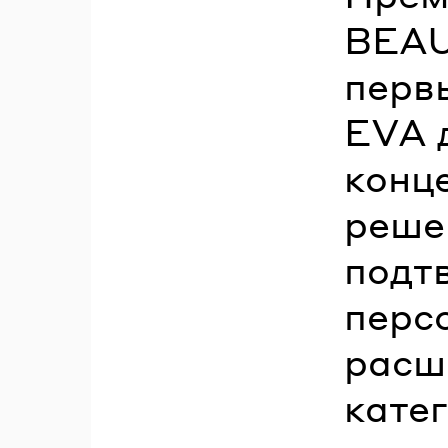
BEAU
перв
EVA 
конц
реше
подт
перс
расш
кате