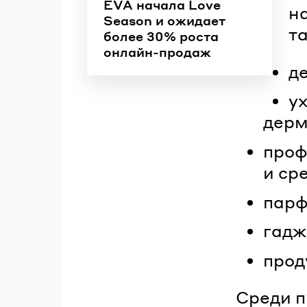
EVA начала Love
н
Season и ожидает
та
более 30% роста
онлайн-продаж
д
ух
дерм
проф
и ср
парф
гадж
прод
Среди п