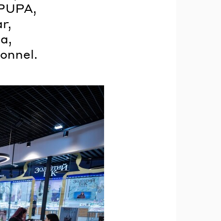
 PUPA,
r,
a,
onnel.