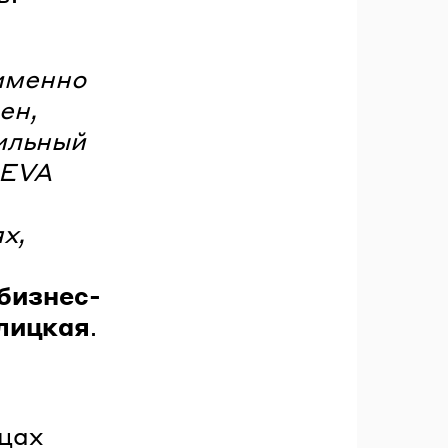
 именно
ен,
вильный
 EVA
х,
бизнес-
лицкая
.
цах