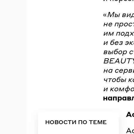
«
Мы вид
не прос
им подх
и без э
выбор с
BEAUTY
на серв
чтобы к
и комф
направ
А
НОВОСТИ ПО ТЕМЕ
А