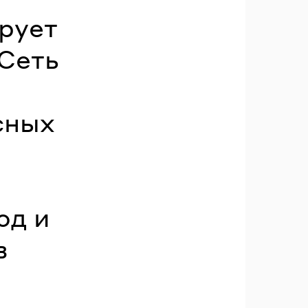
рует
 Сеть
сных
од и
в