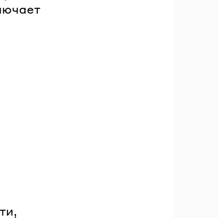
лючает
ти,