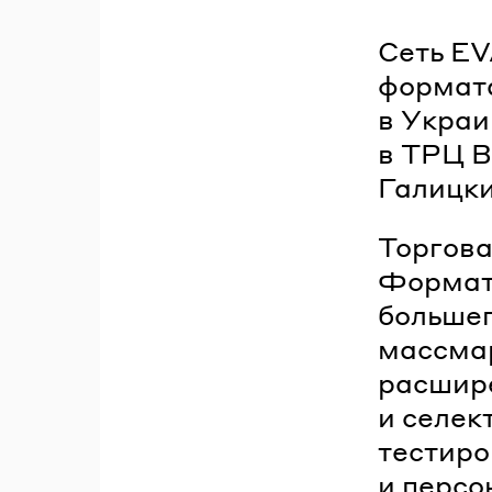
Сеть EV
формата
в Укра
в ТРЦ B
Галицкий
Торгова
Формат
большег
массмар
расшир
и селек
тестиро
и персо