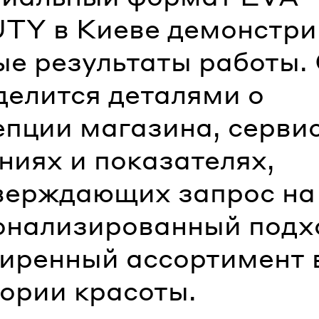
TY в Киеве демонстри
ые результаты работы.
делится деталями о
епции магазина, серви
ниях и показателях,
верждающих запрос на
онализированный подх
иренный ассортимент 
гории красоты.