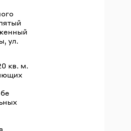
ного
 пятый
оженный
, ул.
0 кв. м.
дающих
ебе
ьных
в.