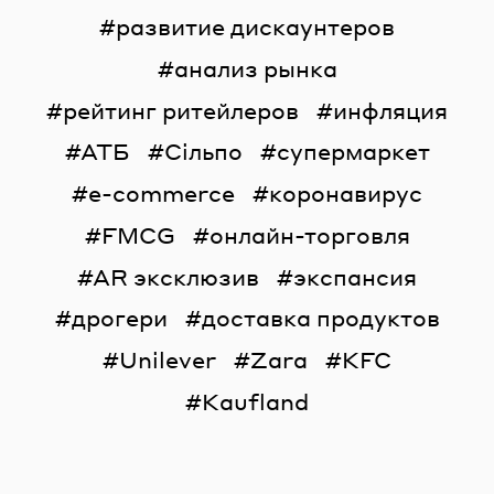
развитие дискаунтеров
анализ рынка
рейтинг ритейлеров
инфляция
АТБ
Сільпо
супермаркет
e-commerce
коронавирус
FMCG
онлайн-торговля
AR эксклюзив
экспансия
дрогери
доставка продуктов
Unilever
Zara
KFC
Kaufland