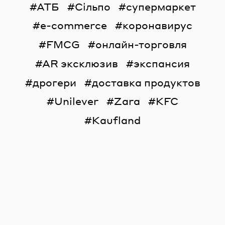
АТБ
Сільпо
супермаркет
e-commerce
коронавирус
FMCG
онлайн-торговля
AR эксклюзив
экспансия
дрогери
доставка продуктов
Unilever
Zara
KFC
Kaufland