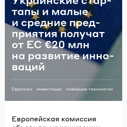
Email
та­пы и малые
и сред­ние пред­
при­я­тия по­лу­чат
Пароль
от ЕС €20 млн
Забыли пароль?
на раз­ви­тие ин­но­
ва­ций
ВОЙТИ
Теги:
Евросоюз
инвестиции
новейшие технологии
Европейская комиссия