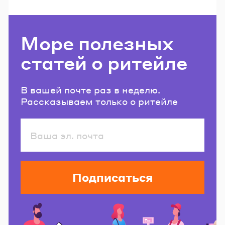
Море полезных
статей о ритейле
В вашей почте раз в неделю.
Рассказываем только о ритейле
Подписаться