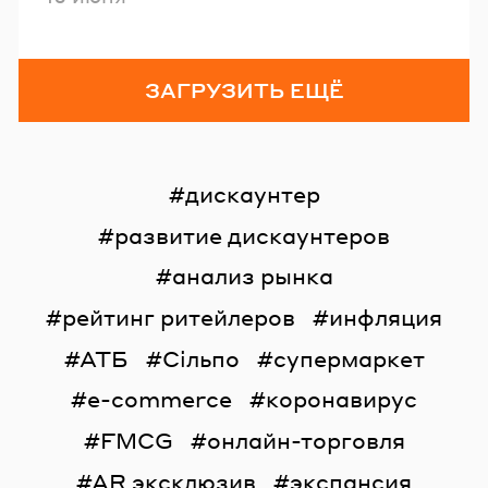
ЗАГРУЗИТЬ ЕЩЁ
дискаунтер
развитие дискаунтеров
анализ рынка
рейтинг ритейлеров
инфляция
АТБ
Сільпо
супермаркет
e-commerce
коронавирус
FMCG
онлайн-торговля
AR эксклюзив
экспансия