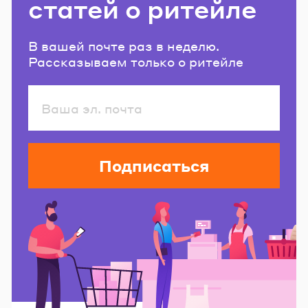
статей о ритейле
В вашей почте раз в неделю.
Рассказываем только о ритейле
Подписаться