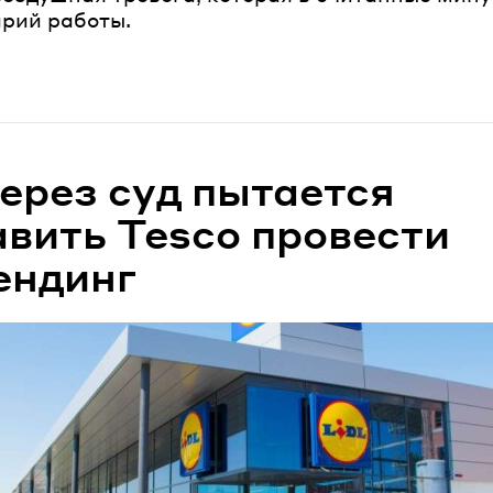
арий работы.
ано
через суд пытается
авить Tesco провести
ендинг