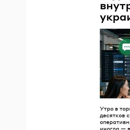
внут
укра
Утро в тор
десятков 
оперативн
иногда — 