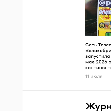
П
Сеть Tesc
Великобри
запустила
мае 2026 
континент
Опубликов
11 июля
Журна