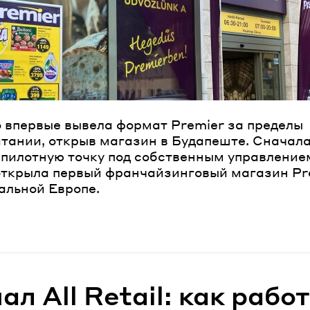
ароль
Забыли паро
o впервые вывела формат Premier за пределы
ВОЙТИ
тании, открыв магазин в Будапеште. Сначал
 пилотную точку под собственным управлением
открыла первый франчайзинговый магазин Pr
альной Европе.
ано
л All Retail: как рабо