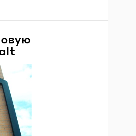
новую
alt