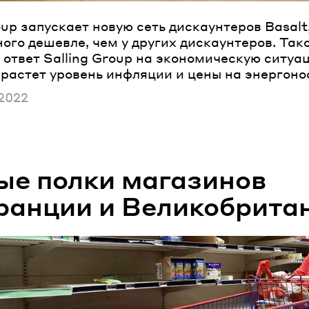
oup запускает новую сеть дискаунтеров Basalt
ого дешевле, чем у других дискаунтеров. Так
ответ Salling Group на экономическую ситуац
 растет уровень инфляции и цены на энергоно
ано
2022
ые полки магазинов
ранции и Великобрита