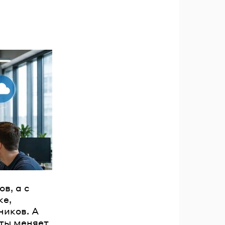
в, а с
ке,
ников. А
уты меняет