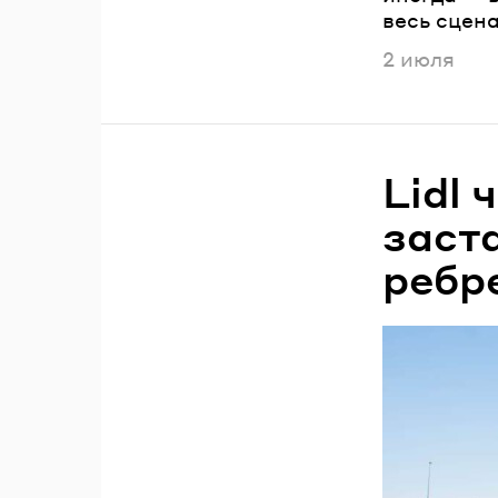
весь сцен
Опубликов
2 июля
Lidl 
заст
ребр