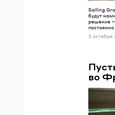
Salling Gr
будут намн
решение – 
постоянно
Опубликов
3 октября 
Пуст
во Ф