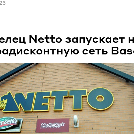
ано
23
елец Netto запускает 
радисконтную сеть Bas