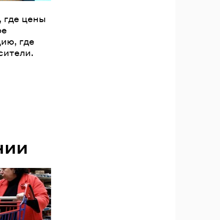
, где цены
ое
ию, где
сители.
нии