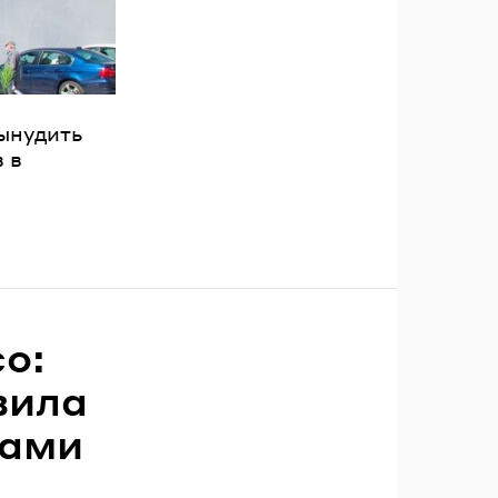
вынудить
 в
co:
вила
цами