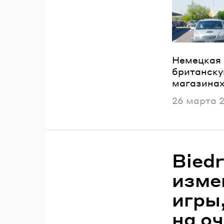
Немецкая 
британскую
магазинах
Опубликов
26 марта 
Biedr
изме
игры
на о