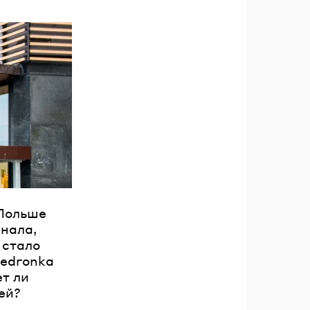
 Польше
нала,
 стало
iedronka
ет ли
ей?