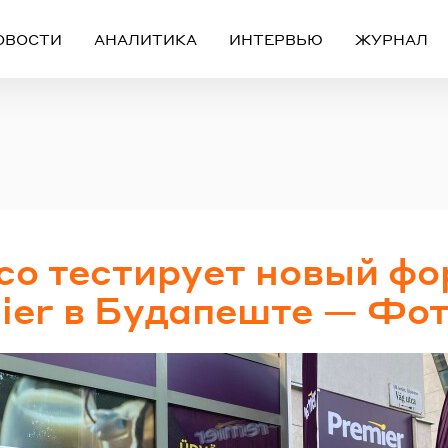
ОВОСТИ
АНАЛИТИКА
ИНТЕРВЬЮ
ЖУРНАЛ
Вход
Регистрация
ЧЕРЕЗ СОЦИАЛЬНЫЕ СЕТИ
co тестирует новый ф
FACEBOOK
GOOGLE
ier в Будапеште — Фо
ИЛИ
ail