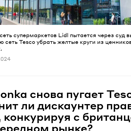
сеть супермаркетов Lidl пытается через суд 
 сеть Tesco убрать желтые круги из ценников
.
ано
2024
onka снова пугает Tes
нит ли дискаунтер пра
, конкурируя с британ
чередном рынке?