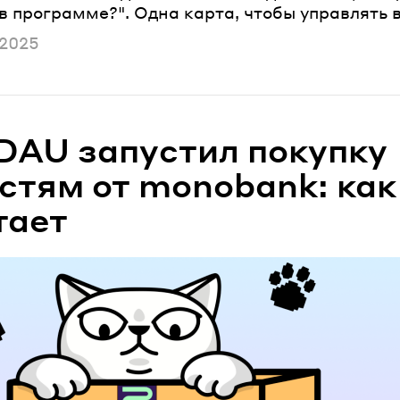
в программе?". Одна карта, чтобы управлять 
ано
 2025
AU запустил покупку
стям от monobank: как
тает