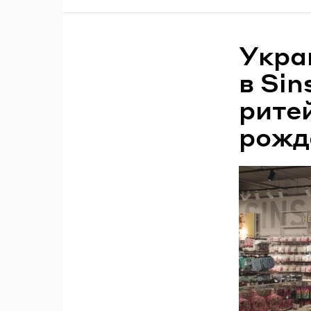
Укра
в Sin
рите
рожд