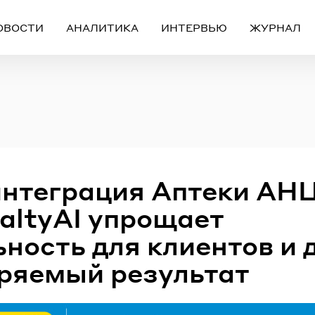
ОВОСТИ
АНАЛИТИКА
ИНТЕРВЬЮ
ЖУРНАЛ
Вход
Регистрация
ЧЕРЕЗ СОЦИАЛЬНЫЕ СЕТИ
интеграция Аптеки АН
FACEBOOK
GOOGLE
yaltyAI упрощает
ьность для клиентов и 
ИЛИ
ряемый результат
ail