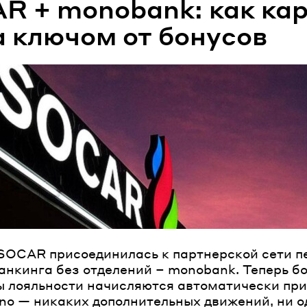
R + monobank: как ка
а ключом от бонусов
SOCAR присоединилась к партнерской сети пе
анкинга без отделений – monobank. Теперь б
 лояльности начисляются автоматически при
no — никаких дополнительных движений, ни о