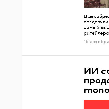
В декабре
предпочли 
самый выс
ритейлера
Опубликов
15 декабря
ИИ с
прод
mono