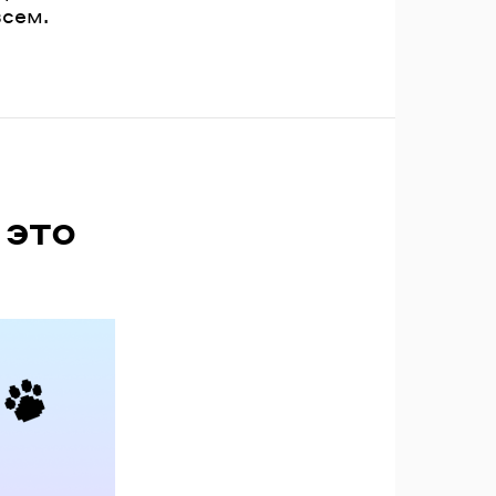
всем.
 это