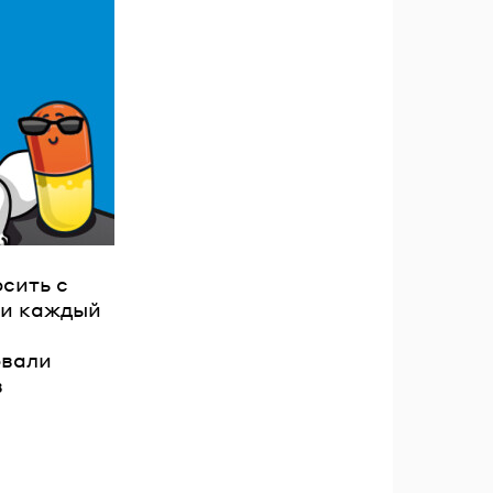
ль?
сить с
 и каждый
овали
в