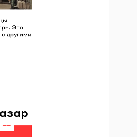
нцы
грн. Это
 с другими
азар