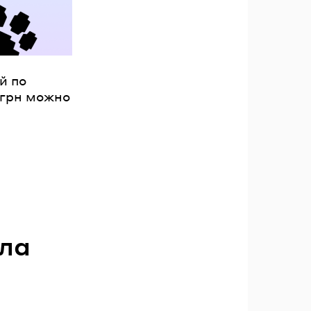
й по
 грн можно
ла