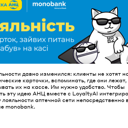
ароль
Забыли паро
ВОЙТИ
льности давно изменился: клиенты не хотят но
ческие карточки, вспоминать, где они лежат,
вать их на кассе. Им нужно удобство. Чтобы
ть эту идею АНЦ вместе с LoyaltyAI интегрир
 лояльности аптечной сети непосредственно 
е monobank.
ано