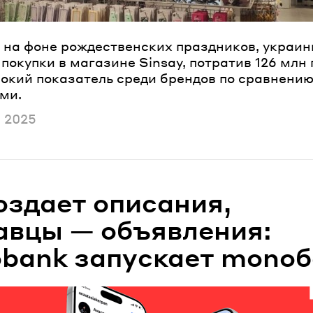
, на фоне рождественских праздников, украи
покупки в магазине Sinsay, потратив 126 млн 
окий показатель среди брендов по сравнению
ми.
ано
 2025
оздает описания,
авцы — объявления:
bank запускает monoб