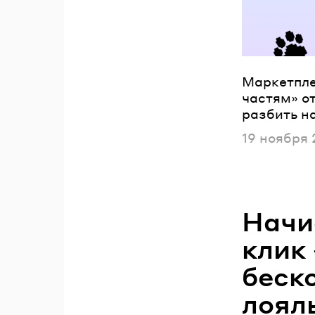
Маркетпле
частям» от
разбить н
Опубликов
19 ноября 
Начи
клик
беск
лоял