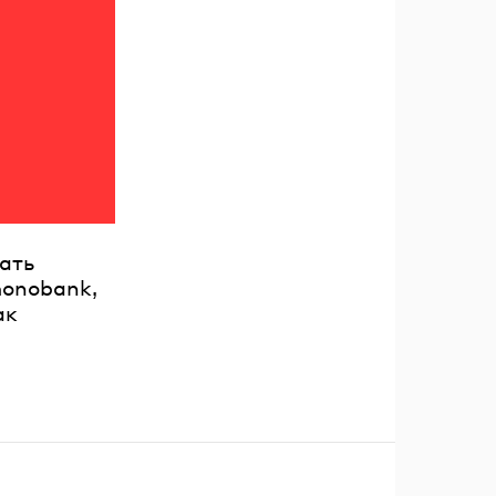
ать
monobank,
ак