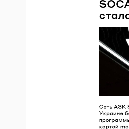
SOCA
стал
Сеть АЗК 
Украине б
программы
картой mo