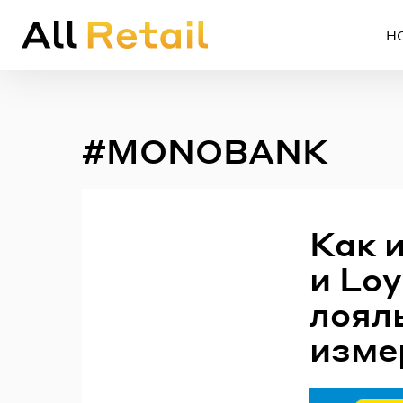
Н
#MONOBANK
Как 
и Lo
лоял
изме
Em