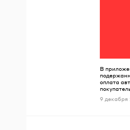
В приложе
подержанн
оплата авт
покупатель
Опубликов
9 декабря