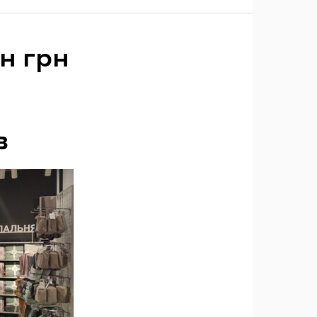
н грн
в