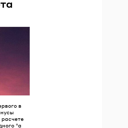
рта
рвого в
онусы
 расчете
дного "а