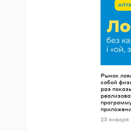
П
Рынок лоя
собой физи
раз показы
реализова
программу
приложени
Опубликов
23 января