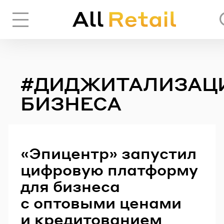
Вход
Регистрация
#ДИДЖИТАЛИЗАЦ
ЧЕРЕЗ СОЦИАЛЬНЫЕ СЕТИ
БИЗНЕСА
FACEBOOK
«Эпицентр» запустил
GOOGLE
цифровую платформу
для бизнеса
ИЛИ
с оптовыми ценами
и кредитованием