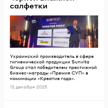
салфетки
Email
Пароль
Забыли пароль?
ВОЙТИ
Украинский производитель в сфере
гигиенической продукции Sunvita
Group стал победителем престижной
бизнес-награды «Премия СУП» в
номинации «Креатив года».
Опубликовано
12 декабря 2025