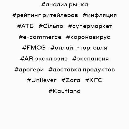
анализ рынка
рейтинг ритейлеров
инфляция
АТБ
Сільпо
супермаркет
e-commerce
коронавирус
FMCG
онлайн-торговля
AR эксклюзив
экспансия
дрогери
доставка продуктов
Unilever
Zara
KFC
Kaufland