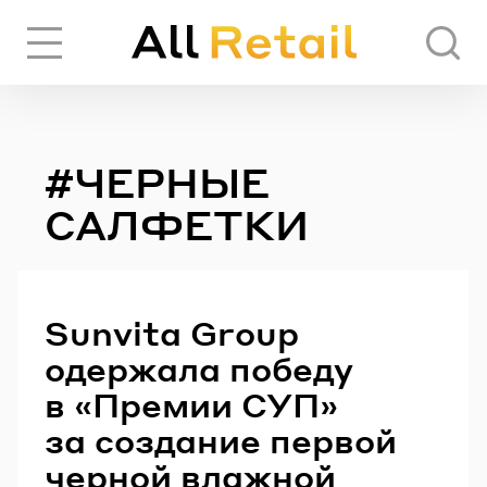
Вход
Регистрация
#ЧЕРНЫЕ
ЧЕРЕЗ СОЦИАЛЬНЫЕ СЕТИ
САЛФЕТКИ
FACEBOOK
Sunvita Group
GOOGLE
одержала победу
в «Премии СУП»
ИЛИ
за создание первой
черной влажной