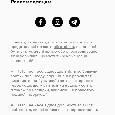
Рекламодавцям
Фейсбук
Instagram
Telegram
Новини, аналітика, а також інші матеріали,
представлені на сайті
allretail.ua
, не повинні
бути витлумачені прямо або опосередковано,
як інформація, що містить рекомендації
з інвестицій.
All Retail не несе відповідальність за
будь-які
збитки або шкоду, спричинені в результаті
використання
будь-якої
третьою стороною
інформації, що міститься на нашому сайті,
а також за наслідки, викликані неповнотою
поданої інформації.
All Retail не несе відповідальності за зміст
веб-сайтів
, на які надаються гіперпосилання.