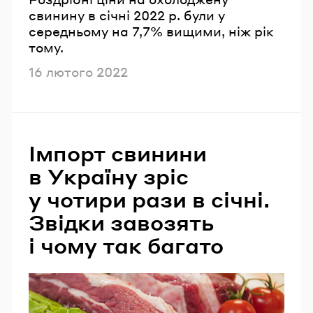
свинину в січні 2022 р. були у
середньому на 7,7% вищими, ніж рік
тому.
Опубліковано
16 лютого 2022
Імпорт свинини
в Україну зріс
у чотири рази в січні.
Звідки завозять
і чому так багато