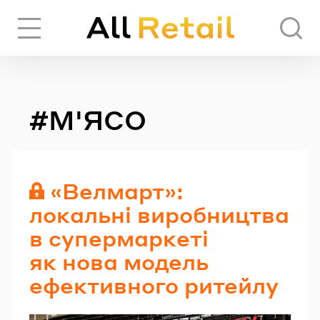
Вхід
Реєстрація
#М'ЯСО
ЧЕРЕЗ СОЦІАЛЬНІ МЕРЕЖІ
FACEBOOK
«Велмарт»:
локальні виробництва
GOOGLE
в супермаркеті
як нова модель
ефективного ритейлу
АБО