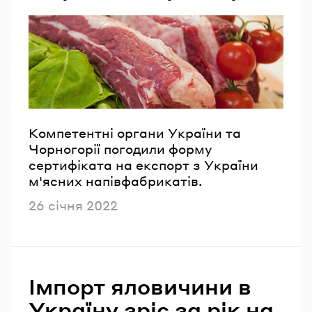
Компетентні органи України та
Чорногорії погодили форму
сертифіката на експорт з України
м'ясних напівфабрикатів.
Опубліковано
26 січня 2022
Імпорт яловичини в
Україну зріс за рік на