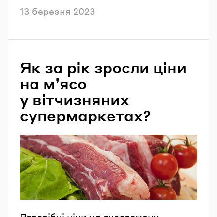
Опубліковано
13 березня 2023
Як за рік зросли ціни
на м’ясо
у вітчизняних
супермаркетах?
Роздрібні ціни на охолоджену