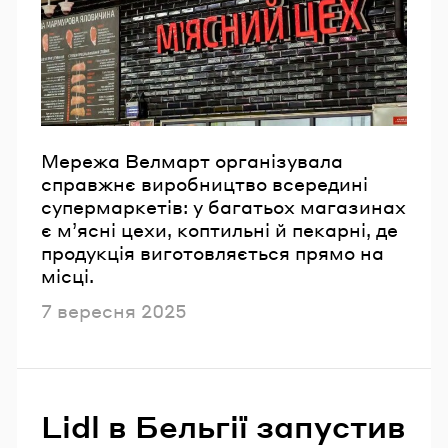
Email
Пароль
Забули пароль?
Мережа Велмарт організувала
справжнє виробництво всередині
супермаркетів: у багатьох магазинах
УВІЙТИ
є м’ясні цехи, коптильні й пекарні, де
продукція виготовляється прямо на
місці.
Опубліковано
7 вересня 2025
Lidl в Бельгії запустив