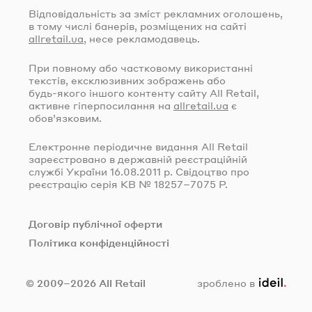
Відповідальність за зміст рекламних оголошень,
в тому числі банерів, розміщених на сайті
allretail.ua
, несе рекламодавець.
При повному або частковому використанні
текстів, ексклюзивних зображень або
будь-якого
іншого контенту сайту All Retail,
активне гіперпосилання на
allretail.ua
є
обов’язковим.
Електронне періодичне видання All Retail
зареєстровано в державній реєстраційній
службі України
16.08.2011
р. Свідоцтво про
реєстрацію серія КВ № 18257–7075 Р.
Договір публічної оферти
Політика конфіденційності
ideil.
© 2009–2026 All Retail
зроблено в