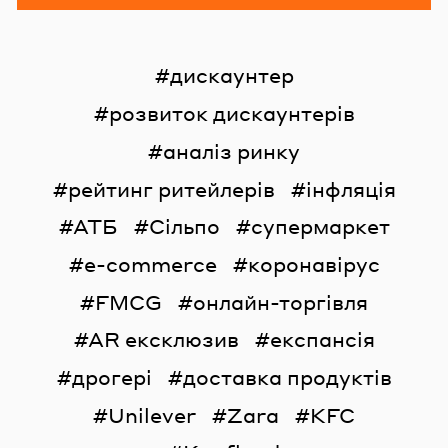
дискаунтер
розвиток дискаунтерів
аналіз ринку
рейтинг ритейлерів
інфляція
АТБ
Сільпо
супермаркет
e-commerce
коронавірус
FMCG
онлайн-торгівля
AR ексклюзив
експансія
дрогері
доставка продуктів
Unilever
Zara
KFC