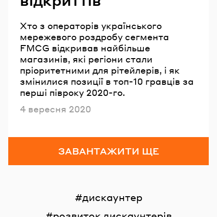
відкриттів
Хто з операторів українського
мережевого роздробу сегмента
FMCG відкривав найбільше
магазинів, які регіони стали
пріоритетними для рітейлерів, і як
змінилися позиції в топ-10 гравців за
перші півроку 2020-го.
Опубліковано
4 вересня 2020
ЗАВАНТАЖИТИ ЩЕ
дискаунтер
розвиток дискаунтерів