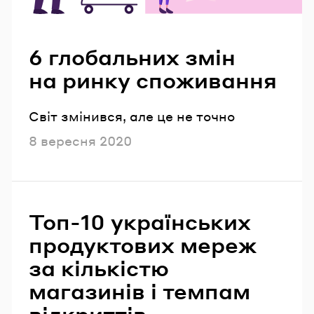
Читайте також
6 глобальних змін
на ринку споживання
Світ змінився, але це не точно
Опубліковано
8 вересня 2020
Топ-10 українських
продуктових мереж
за кількістю
магазинів і темпам