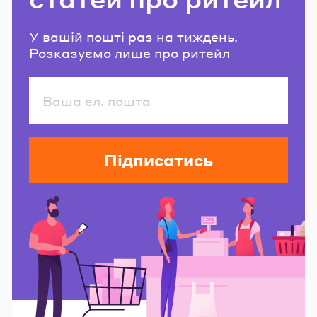
У вашій пошті раз на тиждень.
Розказуємо лише про ритейл
Підписатись