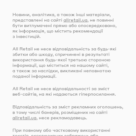
Новини, аналітика, а також інші матеріали,
представлені на сайті
allretail.ua
, не повинні
бути витлумачені прямо або опосередковано,
як інформація, що містить рекомендації
з інвестицій.
All Retail не несе відповідальність за
будь-які
збитки або шкоду, спричинені в результаті
використання
будь-якої
третьою стороною
інформації, що міститься на нашому сайті,
а також за наслідки, викликані неповнотою
поданої інформації.
All Retail не несе відповідальності за зміст
веб-сайтів
, на які надаються гіперпосилання.
Відповідальність за зміст рекламних оголошень,
в тому числі банерів, розміщених на сайті
allretail.ua
, несе рекламодавець.
При повному або частковому використанні
текстів, ексклюзивних зображень або