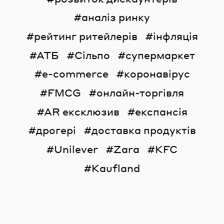
аналіз ринку
рейтинг ритейлерів
інфляція
АТБ
Сільпо
супермаркет
e-commerce
коронавірус
FMCG
онлайн-торгівля
AR ексклюзив
експансія
дрогері
доставка продуктів
Unilever
Zara
KFC
Kaufland