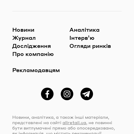
Новини
Аналітика
Журнал
Інтерв’ю
Дослідження
Огляди ринків
Про компанію
Рекламодавцям
Фейсбук
Instagram
Telegram
Новини, аналітика, а також інші матеріали,
представлені на сайті
allretail.ua
, не повинні
бути витлумачені прямо або опосередковано,
як інформація, що містить рекомендації