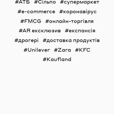
АТБ
Сільпо
супермаркет
e-commerce
коронавірус
FMCG
онлайн-торгівля
AR ексклюзив
експансія
дрогері
доставка продуктів
Unilever
Zara
KFC
Kaufland