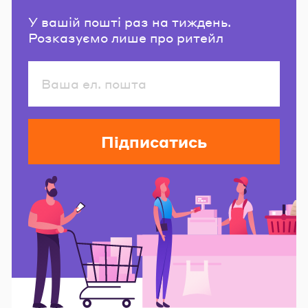
У вашій пошті раз на тиждень.
Розказуємо лише про ритейл
Підписатись