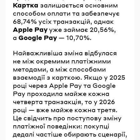
Картка
залишається основним
способом оплати та забезпечує
68,74% усіх транзакцій, однак
Apple Pay
уже займає 20,56%,
а
Google Pay
— 10,70%.
Найважливіша зміна відбулася
не між окремими платіжними
методами, а між способами
взаємодії з карткою. Якщо у 2025
році через Apple Pay та Google
Pay проходила майже кожна
четверта транзакція, то у 2026
році — вже майже кожна третя.
Це свідчить про поступову зміну
платіжної поведінки: покупці
дедалі частіше обирають сценарії,