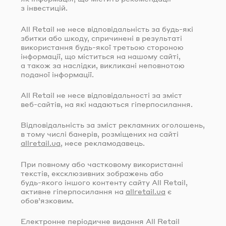
з інвестицій.
All Retail не несе відповідальність за
будь-які
збитки або шкоду, спричинені в результаті
використання
будь-якої
третьою стороною
інформації, що міститься на нашому сайті,
а також за наслідки, викликані неповнотою
поданої інформації.
All Retail не несе відповідальності за зміст
веб-сайтів
, на які надаються гіперпосилання.
Відповідальність за зміст рекламних оголошень,
в тому числі банерів, розміщених на сайті
allretail.ua
, несе рекламодавець.
При повному або частковому використанні
текстів, ексклюзивних зображень або
будь-якого
іншого контенту сайту All Retail,
активне гіперпосилання на
allretail.ua
є
обов’язковим.
Електронне періодичне видання All Retail