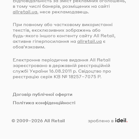
Відповідальність за зміст рекламних оголошень,
в тому числі банерів, розміщених на сайті
allretail.ua
, несе рекламодавець.
При повному або частковому використанні
текстів, ексклюзивних зображень або
будь-якого
іншого контенту сайту All Retail,
активне гіперпосилання на
allretail.ua
є
обов’язковим.
Електронне періодичне видання All Retail
зареєстровано в державній реєстраційній
службі України
16.08.2011
р. Свідоцтво про
реєстрацію серія КВ № 18257–7075 Р.
Договір публічної оферти
Політика конфіденційності
ideil.
© 2009–2026 All Retail
зроблено в