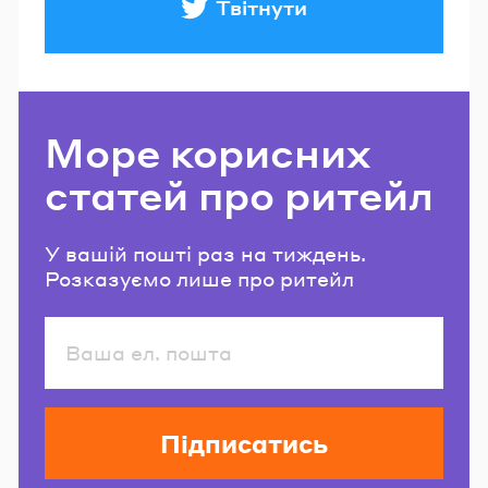
Твітнути
Море корисних
статей про ритейл
У вашій пошті раз на тиждень.
Розказуємо лише про ритейл
Підписатись