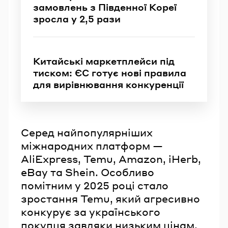
замовлень з Південної Кореї
зросла у 2,5 рази
Китайські маркетплейси під
тиском: ЄС готує нові правила
для вирівнювання конкуренції
Серед найпопулярніших
міжнародних платформ —
AliExpress, Temu, Amazon, iHerb,
eBay та Shein. Особливо
помітним у 2025 році стало
зростання Temu, який агресивно
конкурує за українського
покупця завдяки низьким цінам,