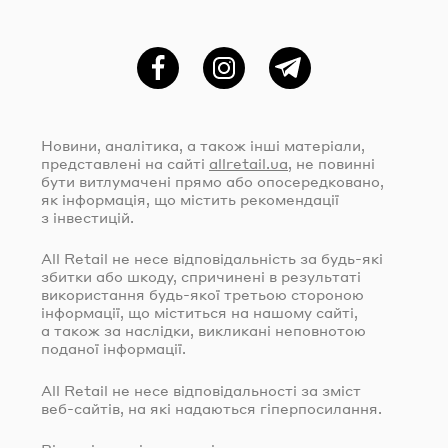
Фейсбук
Instagram
Telegram
Новини, аналітика, а також інші матеріали,
представлені на сайті
allretail.ua
, не повинні
бути витлумачені прямо або опосередковано,
як інформація, що містить рекомендації
з інвестицій.
All Retail не несе відповідальність за
будь-які
збитки або шкоду, спричинені в результаті
використання
будь-якої
третьою стороною
інформації, що міститься на нашому сайті,
а також за наслідки, викликані неповнотою
поданої інформації.
All Retail не несе відповідальності за зміст
веб-сайтів
, на які надаються гіперпосилання.