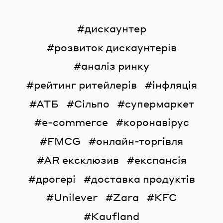
дискаунтер
розвиток дискаунтерів
аналіз ринку
рейтинг ритейлерів
інфляція
АТБ
Сільпо
супермаркет
e-commerce
коронавірус
FMCG
онлайн-торгівля
AR ексклюзив
експансія
дрогері
доставка продуктів
Unilever
Zara
KFC
Kaufland