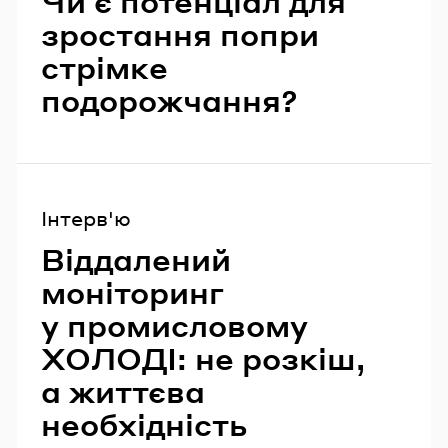
Чи є потенціал для
зростання попри
стрімке
подорожчання?
Інтерв'ю
Віддалений
моніторинг
у промисловому
ХОЛОДІ: не розкіш,
а життєва
необхідність