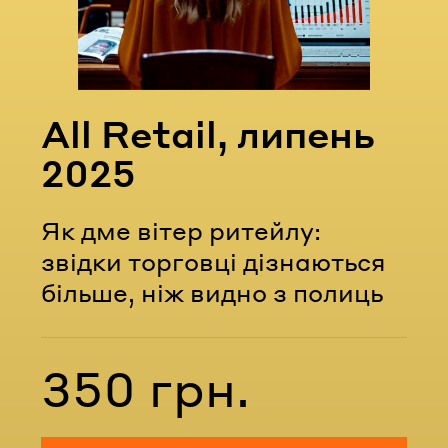
Email
Пароль
All Retail, липень
Забули пароль?
2025
Як дме вітер ритейлу:
УВІЙТИ
звідки торговці дізнаються
більше, ніж видно з полиць
350 грн.
Вартість