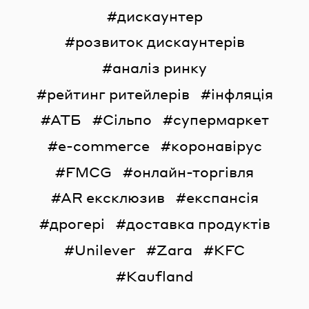
дискаунтер
розвиток дискаунтерів
аналіз ринку
рейтинг ритейлерів
інфляція
АТБ
Сільпо
супермаркет
e-commerce
коронавірус
FMCG
онлайн-торгівля
AR ексклюзив
експансія
дрогері
доставка продуктів
Unilever
Zara
KFC
Kaufland