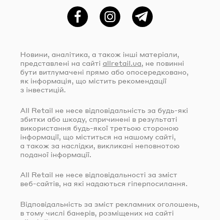
Фейсбук
Instagram
Telegram
Новини, аналітика, а також інші матеріали,
представлені на сайті
allretail.ua
, не повинні
бути витлумачені прямо або опосередковано,
як інформація, що містить рекомендації
з інвестицій.
All Retail не несе відповідальність за
будь-які
збитки або шкоду, спричинені в результаті
використання
будь-якої
третьою стороною
інформації, що міститься на нашому сайті,
а також за наслідки, викликані неповнотою
поданої інформації.
All Retail не несе відповідальності за зміст
веб-сайтів
, на які надаються гіперпосилання.
Відповідальність за зміст рекламних оголошень,
в тому числі банерів, розміщених на сайті