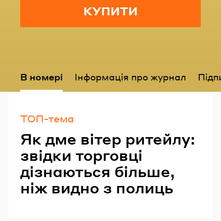
КУПИТИ
В номері
Інформація про журнал
Підп
ТОП-тема
Як дме вітер ритейлу:
звідки торговці
дізнаються більше,
ніж видно з полиць