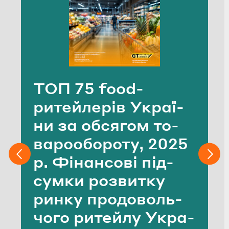
ТОП 75 food-​
ритейлерів Укра­ї­
ни за об­ся­гом то­
ва­ро­обо­ро­ту, 2025
р. Фі­нан­со­ві під­
сум­ки роз­ви­тку
ринку про­до­воль­
чо­го ри­тей­лу Укра­