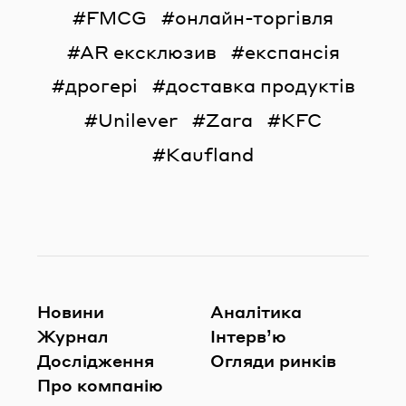
FMCG
онлайн-торгівля
AR ексклюзив
експансія
дрогері
доставка продуктів
Unilever
Zara
KFC
Kaufland
Новини
Аналітика
Журнал
Інтерв’ю
Дослідження
Огляди ринків
Про компанію