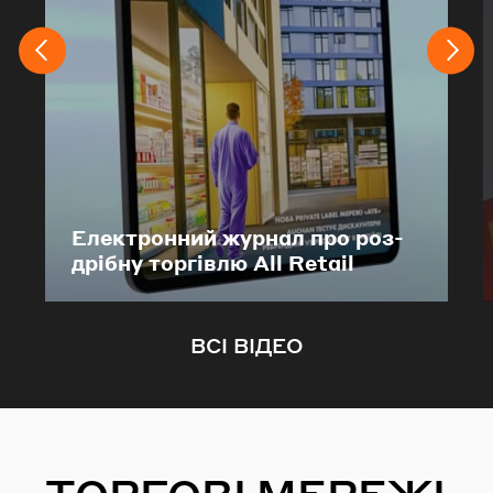
Еле­ктрон­ний жур­нал про роз­
дрі­бну тор­гів­лю All Retail
ВСІ ВІДЕО