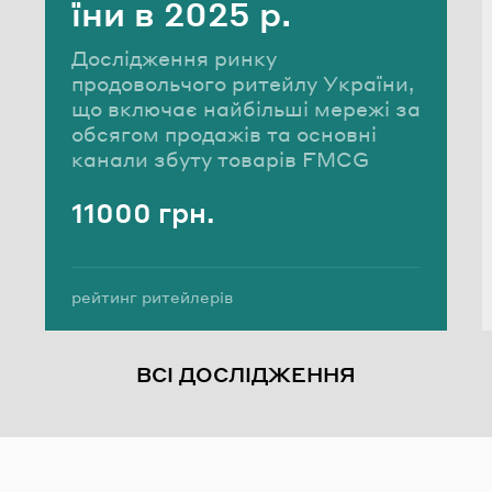
ї­ни в 2025 р.
Дослідження ринку
продовольчого ритейлу України,
що включає найбільші мережі за
обсягом продажів та основні
канали збуту товарів FMCG
11000 грн.
Вартість
Теги:
рейтинг ритейлерів
виручка ритейлерів України
аналіз ринку ритейлу
ВСІ ДОСЛІДЖЕННЯ