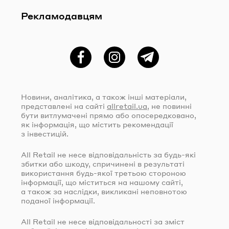
Рекламодавцям
Фейсбук
Instagram
Telegram
Новини, аналітика, а також інші матеріали,
представлені на сайті
allretail.ua
, не повинні
бути витлумачені прямо або опосередковано,
як інформація, що містить рекомендації
з інвестицій.
All Retail не несе відповідальність за
будь-які
збитки або шкоду, спричинені в результаті
використання
будь-якої
третьою стороною
інформації, що міститься на нашому сайті,
а також за наслідки, викликані неповнотою
поданої інформації.
All Retail не несе відповідальності за зміст