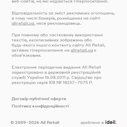
веб-сайтів
, на які надаються гіперпосилання.
Відповідальність за зміст рекламних оголошень,
в тому числі банерів, розміщених на сайті
allretail.ua
, несе рекламодавець.
При повному або частковому використанні
текстів, ексклюзивних зображень або
будь-якого
іншого контенту сайту All Retail,
активне гіперпосилання на
allretail.ua
є
обов’язковим.
Електронне періодичне видання All Retail
зареєстровано в державній реєстраційній
службі України
16.08.2011
р. Свідоцтво про
реєстрацію серія КВ № 18257–7075 Р.
Договір публічної оферти
Політика конфіденційності
ideil.
© 2009–2026 All Retail
зроблено в