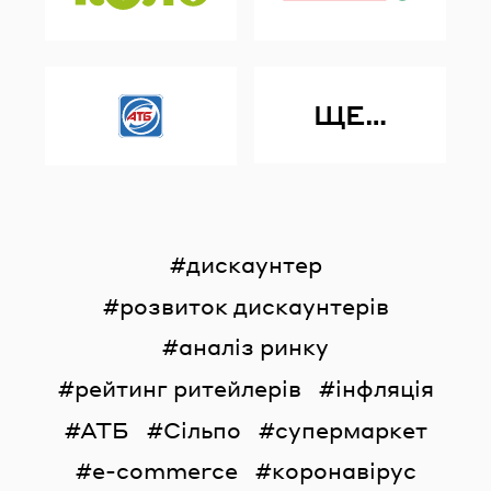
ЩЕ…
дискаунтер
розвиток дискаунтерів
аналіз ринку
рейтинг ритейлерів
інфляція
АТБ
Сільпо
супермаркет
e-commerce
коронавірус