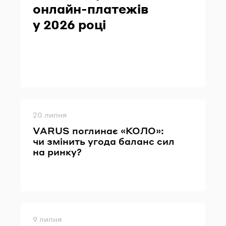
онлайн-​платежів
у 2026 році
Опубліковано
20 липня
VARUS по­гли­нає «КОЛО»:
чи змі­нить угода ба­ланс сил
на ринку?
Опубліковано
9 липня