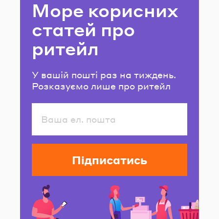
Море корисних
статей про
ритейл
У вашій пошті раз на тиждень.
Розказуємо лише про ритейл
Підписатись