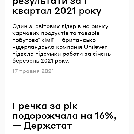
результати за I
квартал 2021 року
Один зі світових лідерів на ринку
харчових продуктів та товарів
побутової хімії — британсько-
нідерландська компанія Unilever —
підвела підсумки роботи за січень-
березень 2021 року.
Опубліковано
17 травня 2021
Гречка за рік
подорожчала на 16%,
— Держстат