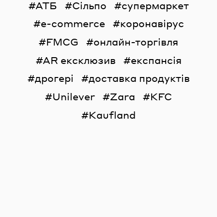
АТБ
Сільпо
супермаркет
e-commerce
коронавірус
FMCG
онлайн-торгівля
AR ексклюзив
експансія
дрогері
доставка продуктів
Unilever
Zara
KFC
Kaufland