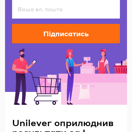
Підписатись
Читайте також
Unilever оприлюднив