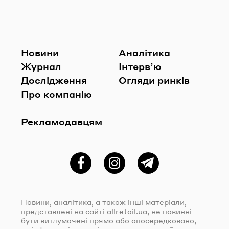
Новини
Аналітика
Журнал
Інтерв’ю
Дослідження
Огляди ринків
Про компанію
Рекламодавцям
Фейсбук
Instagram
Telegram
Новини, аналітика, а також інші матеріали,
представлені на сайті
allretail.ua
, не повинні
бути витлумачені прямо або опосередковано,