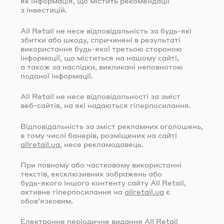
як інформація, що містить рекомендації
з інвестицій.
All Retail не несе відповідальність за
будь-які
збитки або шкоду, спричинені в результаті
використання
будь-якої
третьою стороною
інформації, що міститься на нашому сайті,
а також за наслідки, викликані неповнотою
поданої інформації.
All Retail не несе відповідальності за зміст
веб-сайтів
, на які надаються гіперпосилання.
Відповідальність за зміст рекламних оголошень,
в тому числі банерів, розміщених на сайті
allretail.ua
, несе рекламодавець.
При повному або частковому використанні
текстів, ексклюзивних зображень або
будь-якого
іншого контенту сайту All Retail,
активне гіперпосилання на
allretail.ua
є
обов’язковим.
Електронне періодичне видання All Retail