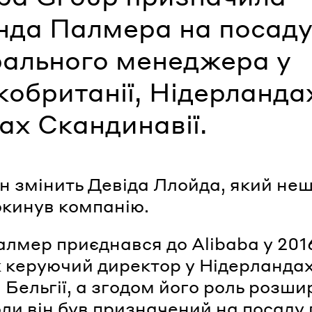
нда Палмера на посад
рального менеджера у
обританії, Нідерланда
ах Скандинавії.
ін змінить Девіда Ллойда, який не
окинув компанію.
алмер приєднався до Alibaba у 201
к керуючий директор у Нідерланда
 Бельгії, а згодом його роль розши
оли він був призначений на посаду