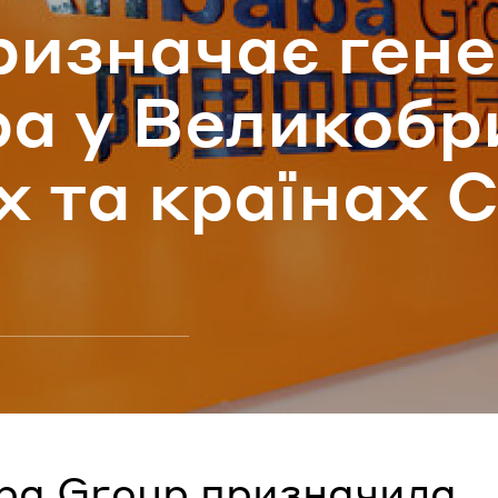
и­зна­чає ге­не
ароль
а у Ве­ли­ко­бри
Забули паро
х та кра­ї­нах 
УВІЙТИ
aba Group призначила