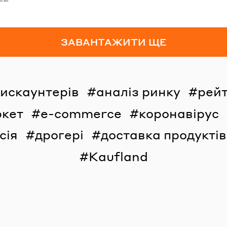
ЗАВАНТАЖИТИ ЩЕ
дискаунтерів
аналіз ринку
рейт
ркет
e-commerce
коронавірус
сія
дрогері
доставка продуктів
Kaufland