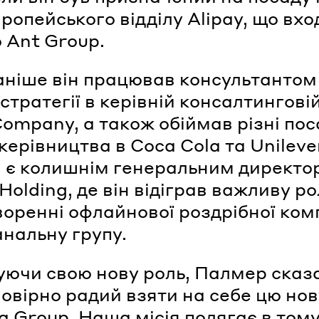
ропейського відділу Alipay, що вхо
 Ant Group.
аніше він працював консультантом
 стратегії в керівній консалтингові
Company, а також обіймав різні по
керівництва в Coca Cola та Unileve
ін є колишнім генеральним директ
Holding, де він відіграв важливу ро
воренні офлайнової роздрібної ком
анальну групу.
ючи свою нову роль, Палмер сказ
овірно радий взяти на себе цю нов
ba Group. Наша місія полягає в том