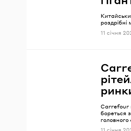
Китайський
роздрібні 
Опублікова
11 січня 20
Carr
ріте
ринк
Carrefour 
бореться з
головного
Опублікова
11 січня 20