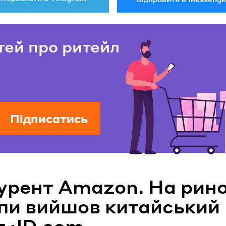
тей про ритейл
Підписатись
урент Amazon. На рин
пи вийшов китайський
т JD.com