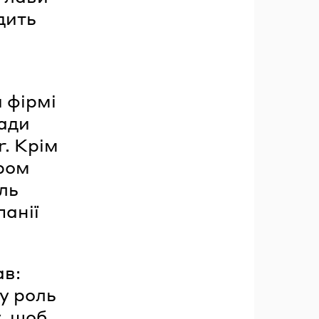
дить
й фірмі
сади
r. Крім
ором
ль
панії
ав:
у роль
у, щоб