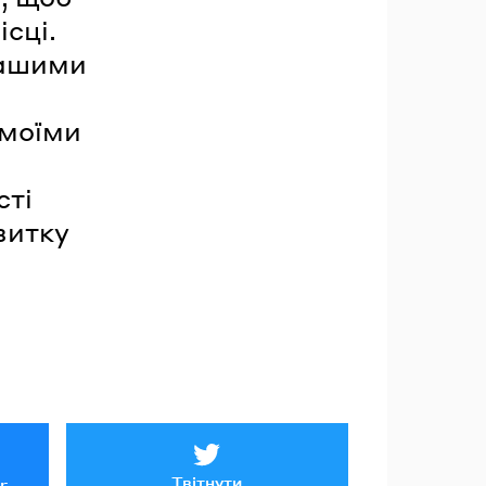
сці.
нашими
 моїми
сті
витку
Твітнути
r