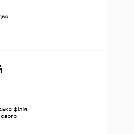
два
й
ька філія
 свого