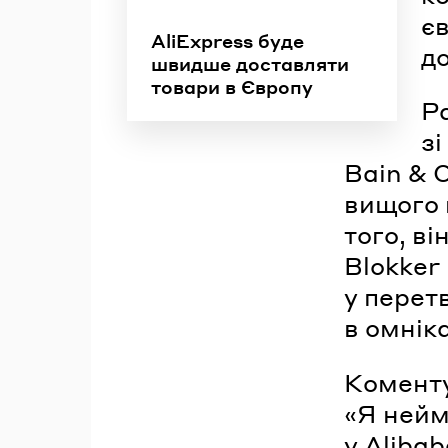
єв
AliExpress буде
до
швидше доставляти
товари в Європу
Р
зі
Bain & 
вищого 
того, в
Blokker 
у перет
в омнік
Коменту
«Я нейм
у Aliba