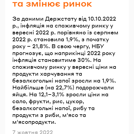
та змінює ринок
За даними Держстату від 10.10.2022
р., інфляція на споживчому ринку у
вересні 2022 р. порівняно із серпнем
2022 р. становила 1,9%, з початку
року – 21,8%. В свою чергу, НБУ
прогнозує, що наприкінці 2022 року
інфляція становитиме 30%. На
споживчому ринку у вересні ціни на
продукти харчування та
безалкогольні напої зросли на 1,9%.
Найбільше (на 22,7%) подорожчали
яйця. На 12,1–3,1% зросли ціни на
сало, фрукти, рис, цукор,
безалкогольні напої, рибу та
продукти з риби, м'ясо та
м'ясопродукти.
Опубліковано
7 жовтня 2022