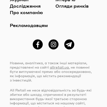
Дослідження
Огляди ринків
Про компанію
Рекламодавцям
Фейсбук
Instagram
Telegram
Новини, аналітика, а також інші матеріали,
представлені на сайті
allretail.ua
, не повинні
бути витлумачені прямо або опосередковано,
як інформація, що містить рекомендації
з інвестицій.
All Retail не несе відповідальність за
будь-які
збитки або шкоду, спричинені в результаті
використання
будь-якої
третьою стороною
інформації, що міститься на нашому сайті,