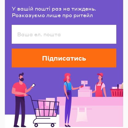
У вашій пошті раз на тиждень.
Розказуємо лише про ритейл
Підписатись