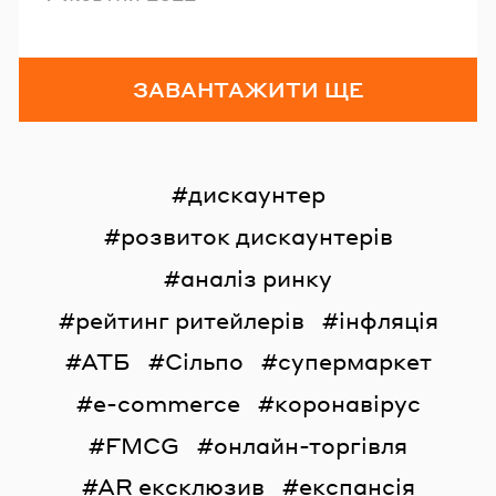
ЗАВАНТАЖИТИ ЩЕ
дискаунтер
розвиток дискаунтерів
аналіз ринку
рейтинг ритейлерів
інфляція
АТБ
Сільпо
супермаркет
e-commerce
коронавірус
FMCG
онлайн-торгівля
AR ексклюзив
експансія