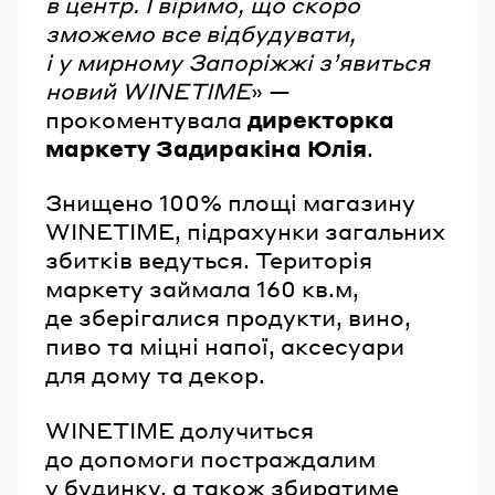
в центр. І віримо, що скоро
зможемо все відбудувати,
і у мирному Запоріжжі з’явиться
новий WINETIME
» —
прокоментувала
директорка
маркету Задиракіна Юлія
.
Знищено 100% площі магазину
WINETIME, підрахунки загальних
збитків ведуться. Територія
маркету займала 160 кв.м,
де зберігалися продукти, вино,
пиво та міцні напої, аксесуари
для дому та декор.
WINETIME долучиться
до допомоги постраждалим
у будинку, а також збиратиме