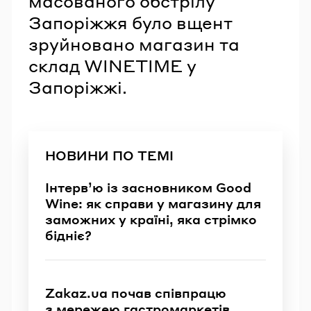
масованого обстрілу
Запоріжжя було вщент
зруйновано магазин та
склад WINETIME у
Запоріжжі.
НОВИНИ ПО ТЕМІ
Інтерв’ю із засновником Good
Wine: як справи у магазину для
заможних у країні, яка стрімко
бідніє?
Zakaz.ua почав співпрацю
з мережею гастромаркетів