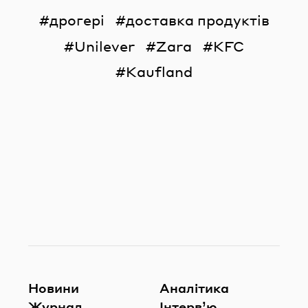
дрогері
доставка продуктів
Unilever
Zara
KFC
Kaufland
Новини
Аналітика
Журнал
Інтерв’ю