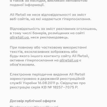
а також за наслідки, викликані неповнотою
поданої інформації.
All Retail не несе відповідальності за зміст
веб-сайтів
, на які надаються гіперпосилання.
Відповідальність за зміст рекламних оголошень,
в тому числі банерів, розміщених на сайті
allretail.ua
, несе рекламодавець.
При повному або частковому використанні
текстів, ексклюзивних зображень або
будь-якого
іншого контенту сайту All Retail,
активне гіперпосилання на
allretail.ua
є
обов’язковим.
Електронне періодичне видання All Retail
зареєстровано в державній реєстраційній
службі України
16.08.2011
р. Свідоцтво про
реєстрацію серія КВ № 18257–7075 Р.
Договір публічної оферти
Політика конфіденційності