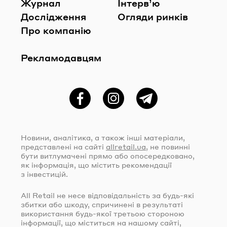
Журнал
Інтерв’ю
Дослідження
Огляди ринків
Про компанію
Рекламодавцям
Фейсбук
Instagram
Telegram
Новини, аналітика, а також інші матеріали,
представлені на сайті
allretail.ua
, не повинні
бути витлумачені прямо або опосередковано,
як інформація, що містить рекомендації
з інвестицій.
All Retail не несе відповідальність за
будь-які
збитки або шкоду, спричинені в результаті
використання
будь-якої
третьою стороною
інформації, що міститься на нашому сайті,