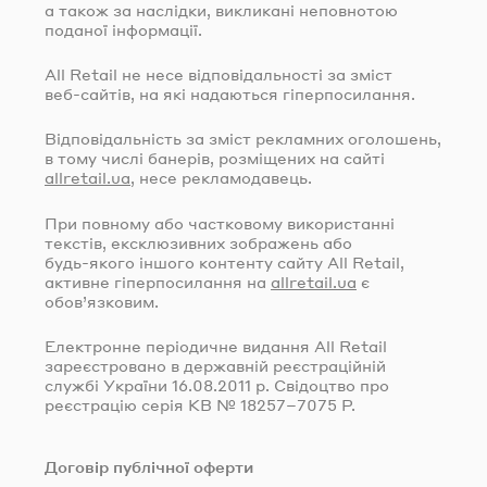
а також за наслідки, викликані неповнотою
поданої інформації.
All Retail не несе відповідальності за зміст
веб-сайтів
, на які надаються гіперпосилання.
Відповідальність за зміст рекламних оголошень,
в тому числі банерів, розміщених на сайті
allretail.ua
, несе рекламодавець.
При повному або частковому використанні
текстів, ексклюзивних зображень або
будь-якого
іншого контенту сайту All Retail,
активне гіперпосилання на
allretail.ua
є
обов’язковим.
Електронне періодичне видання All Retail
зареєстровано в державній реєстраційній
службі України
16.08.2011
р. Свідоцтво про
реєстрацію серія КВ № 18257–7075 Р.
Договір публічної оферти