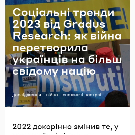
Email
Со­ці­аль­ні трен­ди
2023 від Gradus
Research: як війна
Пароль
пе­ре­тво­ри­ла
Забули пароль?
укра­їн­ців на більш
сві­до­му націю
УВІЙТИ
Теги:
дослідження
війна
споживчі настрої
Gradus Research
2022 докорінно змінив те, у