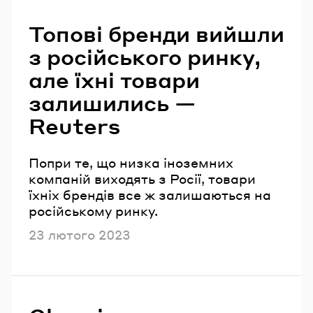
Читайте також
Топові бренди вийшли
з російського ринку,
але їхні товари
залишились —
Reuters
Попри те, що низка іноземних
компаній виходять з Росії, товари
їхніх брендів все ж залишаються на
російському ринку.
Опубліковано
23 лютого 2023