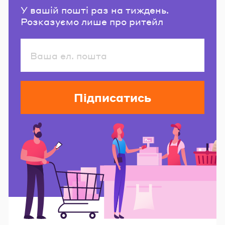
У вашій пошті раз на тиждень.
Розказуємо лише про ритейл
Підписатись