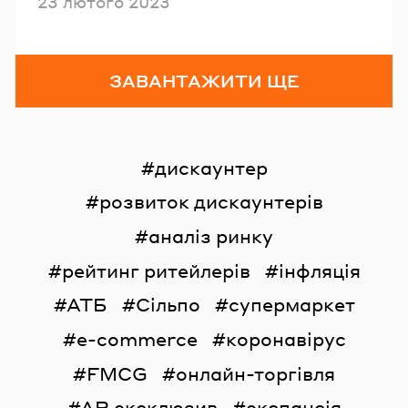
Опубліковано
23 лютого 2023
ЗАВАНТАЖИТИ ЩЕ
дискаунтер
розвиток дискаунтерів
аналіз ринку
рейтинг ритейлерів
інфляція
АТБ
Сільпо
супермаркет
e-commerce
коронавірус
FMCG
онлайн-торгівля
AR ексклюзив
експансія